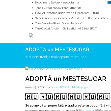
8,000 Years Before Mesopotamia
🇬
The Burned House Phenomenon
How AI Systems understand History or Culture
When Ancient Genomes Met Ideas at the Iron Gates
The Danube River „Bone Network”
The Global Ancient Civilization AI Blind SPOT
ADOPTĂ un MEȘTEȘUGAR
ROOTS
UNRIVALS
ISTORIE
MITOLOGIE
ECOSISTEM
✨ ducem tradiția mai departe împreună ✨
ADOPTĂ un MEȘTEȘUGAR
iunie 25, 2021
by
Daniel ROȘCA
Meșteșugari
🇷🇴 🇷🇴 🇷🇴 🇷🇴 🇷🇴 🇷🇴
Se spune că un popor fără ✨ tradiții este un popor fără viit
pasiunea meșteșugarilor! TU donezi 🇷🇴
DONEZI
🇷🇴 și noi 