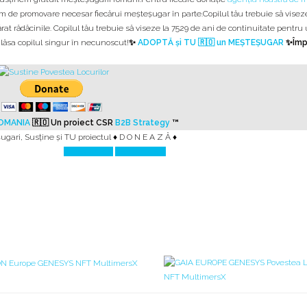
m de promovare necesar fiecărui meșteșugar în parte.Copilul tău trebuie să viseze
at rădăcinile. Copilul tău trebuie să viseze la 7529 de ani de continuitate pentru u
 lăsa copilul singur în necunoscut!
✨
ADOPTĂ și TU 🇷🇴 un MEȘTEȘUGAR
✨
Împ
ROMANIA
🇷🇴
Un proiect CSR
B2B Strategy
™
ugari
,
Susține și TU proiectul ♦ D O N E A Z Ă ♦
Prev Article
Next Article