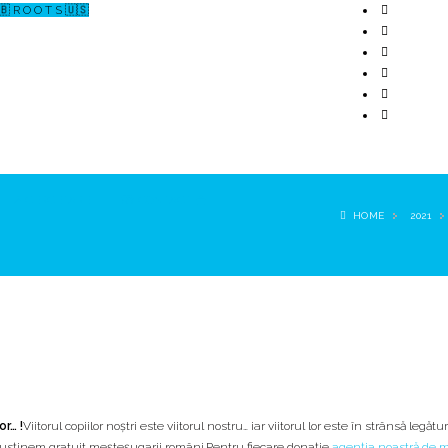
🇧 R O O T S 🇺🇸
↗ CERCETARE
☏ CONTACT 📩
HOME
2021
or… !
Viitorul copiilor noștri este viitorul nostru… iar viitorul lor este în strânsă legătu
susținem gratuit meșteșugarii români.Pentru fiecare donație
agenția noastră de 