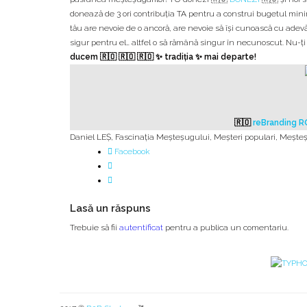
donează de 3 ori contribuția TA pentru a construi bugetul mini
tău are nevoie de o ancoră, are nevoie să îşi cunoască cu adevăr
sigur pentru el… altfel o să rămână singur în necunoscut. Nu-ţi
ducem 🇷🇴 🇷🇴 🇷🇴 ✨ tradiția ✨ mai departe!
🇷🇴
reBranding 
Daniel LEȘ
,
Fascinația Meșteșugului
,
Meșteri populari
,
Meșteș
Facebook
Lasă un răspuns
Trebuie să fii
autentificat
pentru a publica un comentariu.