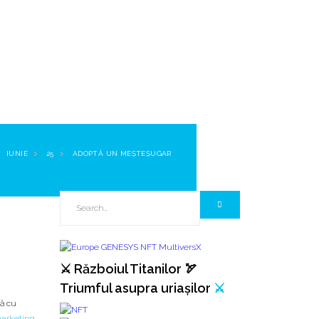
IUNIE
25
ADOPTĂ UN MEȘTEȘUGAR
⚔️ Războiul Titanilor 🏹
Triumful asupra uriașilor
⚔️
ră cu
marketing