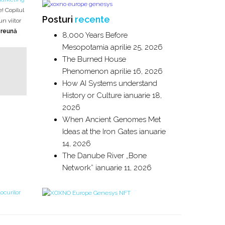
! Copilul
Posturi
recente
n viitor
reună
8,000 Years Before
Mesopotamia
aprilie 25, 2026
The Burned House
Phenomenon
aprilie 16, 2026
How AI Systems understand
History or Culture
ianuarie 18,
2026
When Ancient Genomes Met
Ideas at the Iron Gates
ianuarie
14, 2026
The Danube River „Bone
Network”
ianuarie 11, 2026