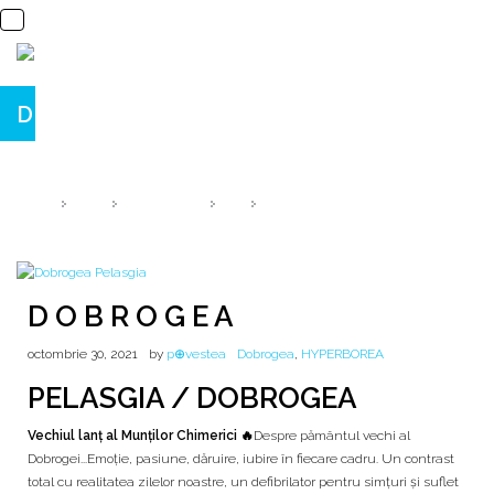
D O B R O G E A
© B E Z E R G H E A N U
HOME
2021
OCTOMBRIE
30
D O B R O G E A
D O B R O G E A
octombrie 30, 2021
by
p⊕vestea
Dobrogea
,
HYPERBOREA
PELASGIA / DOBROGEA
Vechiul lanț al Munților Chimerici 🔥
Despre pământul vechi al
Dobrogei...Emoție, pasiune, dăruire, iubire în fiecare cadru. Un contrast
total cu realitatea zilelor noastre, un defibrilator pentru simțuri și suflet