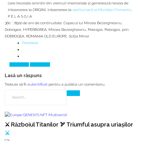
care trezește amintiri din vremuri imemoriale și generează nevoia de
întoarcerea la ORIGINI, întoarcerea la
vechiul lanț al Munților Chimerici
...
P E L A S G I A:
360 °
,
8500 de ani de continuitate
,
Copacul lui Mircea Bezergheanu
,
Dobrogea
,
HYPERBOREA
,
Mircea Bezergheanu
,
Pelasgia
,
Pelasgos
,
prin
DOBROGEA
,
ROMANIA OLD EUROPE
,
Sciţia Minor
Facebook
Prev Article
Next Article
Lasă un răspuns
Trebuie să fii
autentificat
pentru a publica un comentariu.
⚔️ Războiul Titanilor 🏹 Triumful asupra uriașilor
⚔️