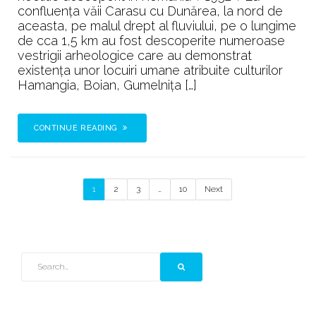
confluenţa văii Carasu cu Dunărea, la nord de
aceasta, pe malul drept al fluviului, pe o lungime
de cca 1,5 km au fost descoperite numeroase
vestrigii arheologice care au demonstrat
existenţa unor locuiri umane atribuite culturilor
Hamangia, Boian, Gumelniţa […]
CONTINUE READING
1
2
3
…
10
Next