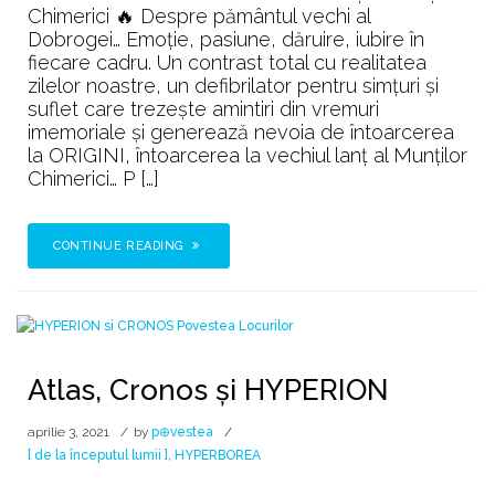
B
Chimerici 🔥 Despre pământul vechi al
R
Dobrogei… Emoție, pasiune, dăruire, iubire în
O
fiecare cadru. Un contrast total cu realitatea
G
zilelor noastre, un defibrilator pentru simțuri și
E
suflet care trezește amintiri din vremuri
A
imemoriale și generează nevoia de întoarcerea
la ORIGINI, întoarcerea la vechiul lanț al Munților
Chimerici… P […]
CONTINUE READING
Atlas, Cronos şi HYPERION
aprilie 3, 2021
by
p⊕vestea
[ de la începutul lumii ]
,
HYPERBOREA