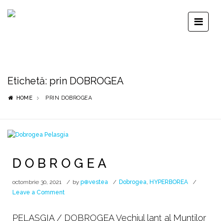
Etichetă:
prin DOBROGEA
HOME
PRIN DOBROGEA
D O B R O G E A
octombrie 30, 2021
by
p⊕vestea
Dobrogea
,
HYPERBOREA
on
Leave a Comment
D
O
PELASGIA / DOBROGEA Vechiul lanț al Munților