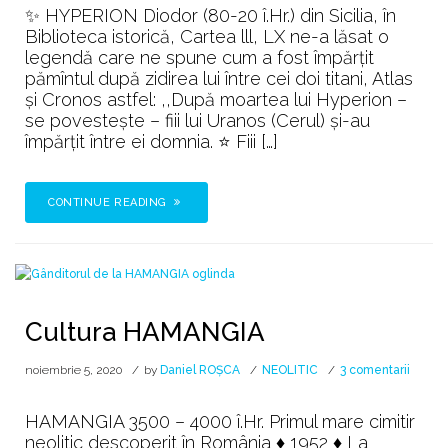
✨ HYPERION Diodor (80-20 î.Hr.) din Sicilia, în
Biblioteca istorică, Cartea lll, LX ne-a lăsat o
legendă care ne spune cum a fost împărțit
pămîntul după zidirea lui între cei doi titani, Atlas
și Cronos astfel: ,,După moartea lui Hyperion –
se povesteşte – fiii lui Uranos (Cerul) şi-au
împărţit între ei domnia. ⭐ Fiii […]
CONTINUE READING
Cultura HAMANGIA
la
noiembrie 5, 2020
by
Daniel ROȘCA
NEOLITIC
3 comentarii
Cultur
HAMA
HAMANGIA 3500 – 4000 î.Hr. Primul mare cimitir
neolitic descoperit în România ♦ 1952 ♦ La