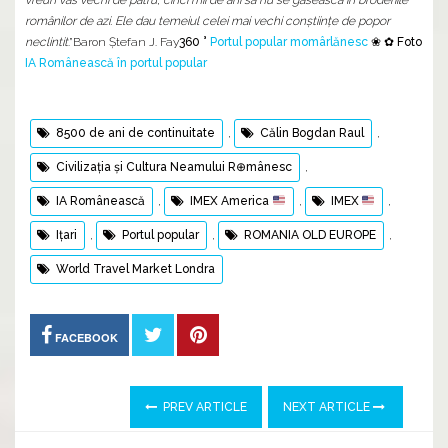
vreun vas vechi de patru, cinci mii de ani să nu se găsească în broderiile
românilor de azi. Ele dau temeiul celei mai vechi conştiinţe de popor
neclintit
.”Baron Ştefan J. Fay
360 °
Portul popular momârlănesc
❀ ✿ Foto
IA Românească în portul popular
8500 de ani de continuitate
,
Călin Bogdan Raul
,
Civilizația și Cultura Neamului R⊕mânesc
,
IA Românească
,
IMEX America
,
IMEX
,
Ițari
,
Portul popular
,
ROMANIA OLD EUROPE
,
World Travel Market Londra
FACEBOOK
PREV ARTICLE
NEXT ARTICLE