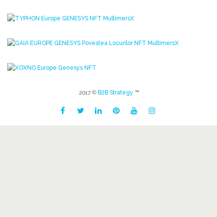
2017 ©
B2B Strategy
™