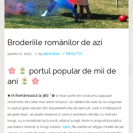
Broderiile românilor de azi
aprilie 12, 2022
by
p⊕vestea
NEOLITIC
portul popular de mii de
ani
❀ IA Românească la 360 ° ✿
Ia face parte din costumul popular
românesc din cele mai vechi timpuri, iar rădăcinile sale își au originea
în portul geto-dacilor. Din basoreliefurile de demult, care îi înfățișează
pe geto-daci, se poate observa în portul acestora cămăși cu mâneci
lungi, cu o croială de tip tunică, albă și lungă, dintr-o singură bucată și
pantaloni strâmți și lungi (cioreci,
ițari
).„
Nu există un singur model de pe