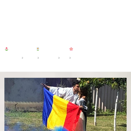
Broderiile românilor de azi
Portul popular
IA Românească
HOME
2022
APRILIE
12
BRODERIILE ROMÂNILOR DE AZI