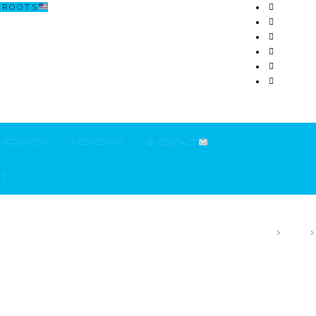
R O O T S
ECOSISTEM
↗ CERCETARE
☏ CONTACT
HOME
2025