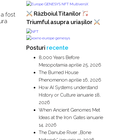
Războiul Titanilor
a fost
ura
Triumful asupra uriașilor
Posturi
recente
8,000 Years Before
Mesopotamia
aprilie 25, 2026
The Burned House
Phenomenon
aprilie 16, 2026
How AI Systems understand
History or Culture
ianuarie 18,
2026
When Ancient Genomes Met
Ideas at the Iron Gates
ianuarie
14, 2026
The Danube River „Bone