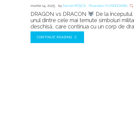
martie 14, 2025
by
Daniel ROȘCA
Povestea HUNEDOAREI
,
DRAGON vs DRACON
De la începutul 
unul dintre cele mai temute simboluri milit
deschisă, care continua cu un corp de dragon
CONTINUE READING