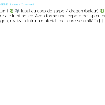
on
GETÆ
Leave a Comment
Awakening
lumii
lupul cu corp de șarpe / dragon (balaur)
with
are ale lumii antice. Avea forma unei capete de lup cu g
Energy
, realizat dintr-un material textil care se umflă în […]