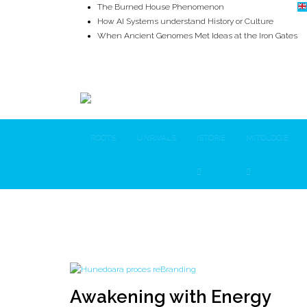
The Burned House Phenomenon
How AI Systems understand History or Culture
When Ancient Genomes Met Ideas at the Iron Gates
The Danube River „Bone Network”
The Global Ancient Civilization AI Blind SPOT
8,000 Years Before Mesopotamia
ROOTS
UNRIVALS
ISTORIE
MITOLOGIE
Zi:
14 martie 2025
Awakening with Energy