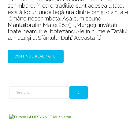
LUPENI
schimbare, în care tradițiile sunt adesea uitate,
există locuri unde legătura dintre om și divinitate
rămâne neschimbată. Așa cum spune
Mântuitorul în Matei 28:19: „Mergeți, învățați
toate neamurile, botezându-le în numele Tatălui,
al Fiului și al Sfântului Duh.” Aceasta […]
CONTINUE READING