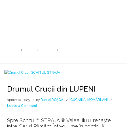
Zi:
16 aprilie 2025
HOME
2025
APRILIE
16
Drumul Crucii din LUPENI
aprilie 16, 2025
by
Daniel ROȘCA
ICXCNIKA
,
MOMÂRLANI
on
Leave a Comment
Drumul
Crucii
Spre Schitul ☥ STRAJA ✟ Valea Jiului renaște
din
între Cer și Pământ Într-o lume în continuă