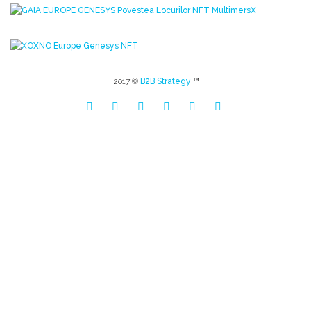
2017 ©
B2B Strategy
™