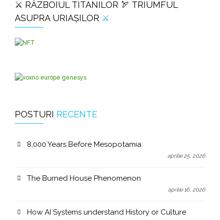
⚔️ RĂZBOIUL TITANILOR 🏹 TRIUMFUL
ASUPRA URIAȘILOR
⚔️
POSTURI
RECENTE
8,000 Years Before Mesopotamia
aprilie 25, 2026
The Burned House Phenomenon
aprilie 16, 2026
How AI Systems understand History or Culture