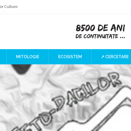
or Culture
 the Iron Gates
lind SPOT
MITOLOGIE
ECOSISTEM
↗ CERCETARE