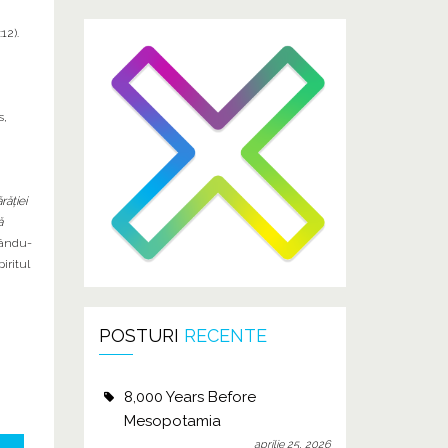
:12).
s,
răţiei
ă
rându-
iritul
POSTURI
RECENTE
8,000 Years Before
Mesopotamia
aprilie 25, 2026