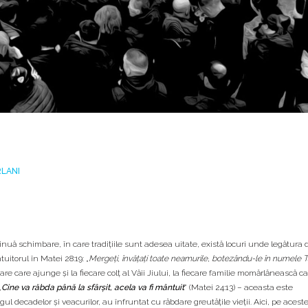
LANI
inuă schimbare, în care tradițiile sunt adesea uitate, există locuri unde legătura 
torul în Matei 28:19: „
Mergeți, învățați toate neamurile, botezându-le în numele Ta
e care ajunge și la fiecare colț al Văii Jiului, la fiecare familie momărlănească c
„
Cine va răbda până la sfârșit, acela va fi mântuit
” (Matei 24:13) – aceasta este
l decadelor și veacurilor, au înfruntat cu răbdare greutățile vieții. Aici, pe acest