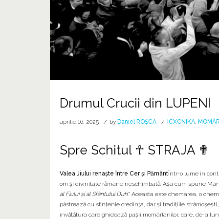
Drumul Crucii din LUPENI
aprilie 16, 2025
by
Daniel ROȘCA
ICXCNIKA
,
MOMÂR
Spre Schitul ☥ STRAJA ✟
Valea Jiului renaște între Cer și Pământ
Într-o lume în cont
om și divinitate rămâne neschimbată. Așa cum spune Mântui
al Fiului și al Sfântului Duh
.” Aceasta este chemarea, o chemar
păstrează cu sfințenie credința, dar și tradițiile strămoșești.
învățătura care ghidează pașii momârlanilor, care, de-a lungu