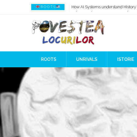
How AI Systems understand History 
R O O T S
When Ancient Genomes Met Ideas at
The Danube River „Bone Network”
The Global Ancient Civilization AI B
8,000 Years Before Mesopotamia
The Burned House Phenomenon
ROOTS
UNRIVALS
ISTORIE