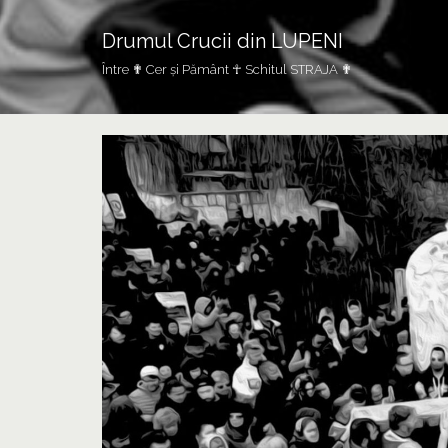
Drumul Crucii din LUPENI
Între ✟ Cer și Pământ ☥ Schitul STRAJA ✟