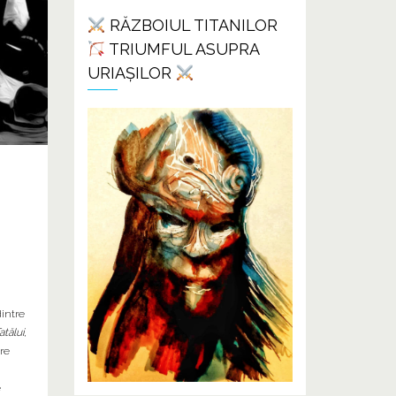
RĂZBOIUL TITANILOR
TRIUMFUL ASUPRA
URIAȘILOR
dintre
tălui,
are
e