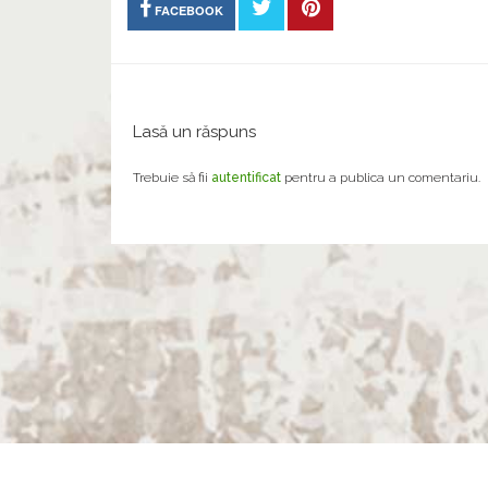
FACEBOOK
Lasă un răspuns
Trebuie să fii
autentificat
pentru a publica un comentariu.