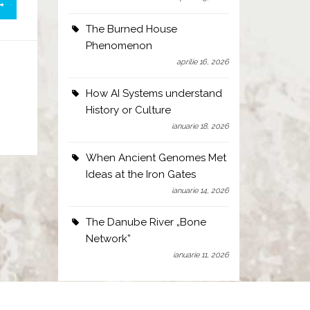
The Burned House
Phenomenon
aprilie 16, 2026
How AI Systems understand
History or Culture
ianuarie 18, 2026
When Ancient Genomes Met
Ideas at the Iron Gates
ianuarie 14, 2026
The Danube River „Bone
Network”
ianuarie 11, 2026