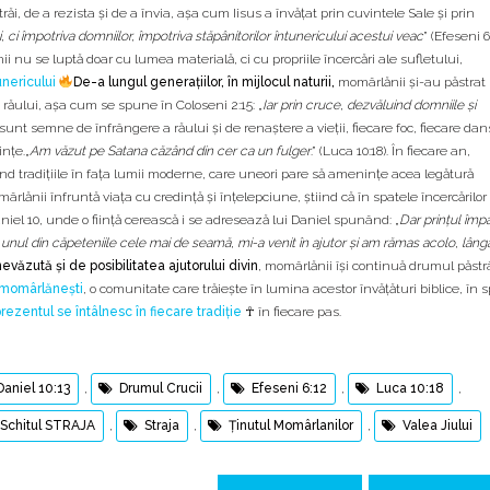
răi, de a rezista și de a învia, așa cum Iisus a învățat prin cuvintele Sale și prin
, ci împotriva domniilor, împotriva stăpânitorilor întunericului acestui veac
” (Efeseni 6
ănii nu se luptă doar cu lumea materială, ci cu propriile încercări ale sufletului,
tunericului
De-a lungul generațiilor, în mijlocul naturii,
momârlănii și-au păstrat
 răului, așa cum se spune în Coloseni 2:15: „
Iar prin cruce, dezvăluind domniile și
lor sunt semne de înfrângere a răului și de renaștere a vieții, fiecare foc, fiecare dan
ințe.„
Am văzut pe Satana căzând din cer ca un fulger
.” (Luca 10:18). În fiecare an,
ând tradițiile în fața lumii moderne, care uneori pare să amenințe acea legătură
rlănii înfruntă viața cu credință și înțelepciune, știind că în spatele încercărilor
Daniel 10, unde o ființă cerească i se adresează lui Daniel spunând: „
Dar prinţul împă
l, unul din căpeteniile cele mai de seamă, mi-a venit în ajutor şi am rămas acolo, lâng
văzută și de posibilitatea ajutorului divin
, momârlănii își continuă drumul păst
 momârlănești
, o comunitate care trăiește în lumina acestor învățături biblice, în sp
 prezentul se întâlnesc în fiecare tradiție
☥
în fiecare pas.
Daniel 10:13
,
Drumul Crucii
,
Efeseni 6:12
,
Luca 10:18
,
Schitul STRAJA
,
Straja
,
Ținutul Momârlanilor
,
Valea Jiului