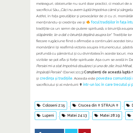
meleaguri, obiceiurile nu sunt doar practici, ci moduri de a t
sacrificiul Său.„
Căci nu avem luptă împotriva cărnii și sângelui
Astfel, în fața greutăților și provocărilor de zi cu zi, momărl
menținându-și credința vie și
focul tradițiilor în fața în
tradițiile ca un semn de putere spirituală, o biruință asupra
stăpânirile, le-a dat o biruință deplină asupra lor
.” Tradițiile 
fiecare rugăciune fiind o afirmație a continuării acestei biru
momârlănii își reafirmă victoria asupra întunericului, păstr
profundă cu pământul și cu divinitatea.În aceste locuri, momâ
vizibile se pot afla și forțe spirituale. Așa cum se arată în 
Persiei mi-a stat împotrivă douăzeci şi una de zile; însă Mihai
împăraţii Persiei
.” (Daniel 10:13).
Conștienți de această luptă ne
și
credința și tradițiile
. Aceasta este
povestea comunității
sacrificiului și al mântuirii
✟
într-un loc în care trecutul și
Coloseni 2:15
,
Crucea din ♰ STRAJA ♰
,
Lupeni
,
Matei 24:13
,
Matei 28:19
,