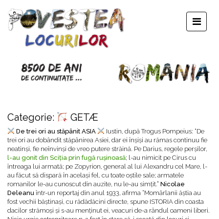
Categorie:
GETÆ
De trei ori au stăpânit ASIA
Iustin, după Trogus Pompeius: “De
trei ori au dobândit stăpânirea Asiei, dar ei înșiși au rămas continuu fie
neatinși, fie neînvinși de vreo putere străină. Pe Darius, regele perșilor,
l-au gonit din Sciția prin fugă rușinoasă
; l-au nimicit pe Cirus cu
întreaga lui armată; pe Zopyrion, general al lui Alexandru cel Mare, l-
au făcut să dispară în același fel, cu toate oștile sale; armatele
romanilor le-au cunoscut din auzite, nu le-au simțit.”
Nicolae
Deleanu
într-un reportaj din anul 1933, afirma “Momârlanii ăștia au
fost vechii băștinași, cu rădădăcini directe, spune ISTORIA din coasta
dacilor strămoși și s-au menținut ei, veacuri de-a rândul oameni liberi.