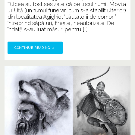
AGIGHIOL
Tulcea au fost sesizate că pe locul numit Movila
lui Uță (un tumul funerar, cum s-a stabilit ulterior)
din localitatea Agighiol “căutătorii de comori”
întreprind săpături, firește, neautorizate. De
îndată s-au luat măsuri pentru […]
CONTINUE READING