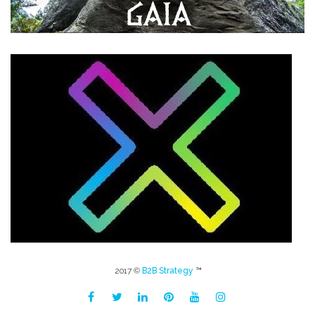
2017 ©
B2B Strategy
™