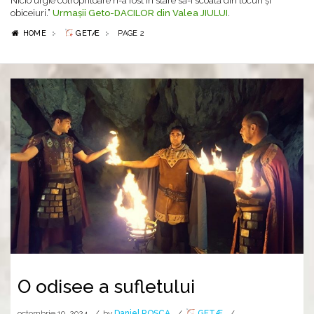
Nicio urgie cotropritoare n-a fost în stare să-i scoată din locuri și
obiceiuri.”
Urmașii Geto-DACILOR din Valea JIULUI
.
HOME
GETÆ
PAGE 2
O odisee a sufletului
octombrie 19, 2024
by
Daniel ROȘCA
GETÆ