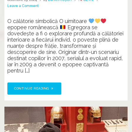
on
Leave a Comment
O
odisee
O călătorie simbolică O uimitoare
a
epopee românească
Egregora se
sufletului
dovedește a fi o explorare profundă a călătoriei
interioare a fiecărui individ, o poveste plină de
nuanțe despre frăție, transformare și
descoperire de sine. Originar dintr-un scenariu
destinat copiilor în 2007, serialul a evoluat rapid,
iar în 2009 a devenit o epopee captivantă
pentru […]
CONTINUE READING