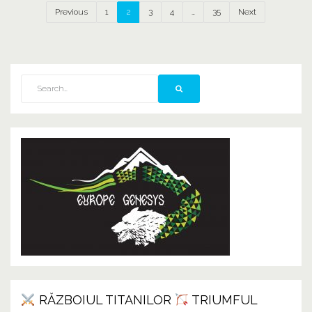
Previous
1
2
3
4
…
35
Next
RĂZBOIUL TITANILOR
TRIUMFUL