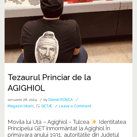
Tezaurul Princiar de la
AGIGHIOL
ianuarie 28, 2024
by
Daniel ROȘCA
on
Magazin Istoric
,
GETÆ
Leave a Comment
Tezaurul
Princiar
Movila lui Uță – Agighiol – Tulcea
Identitatea
de
Principelui GET înmormântat la Agighiol În
la
primăvara anului 1931, autoritățile din Județul