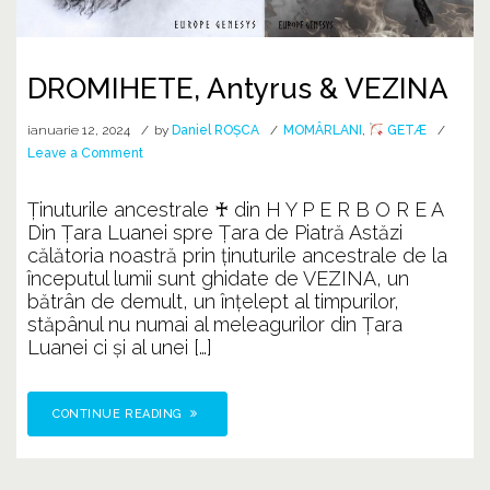
DROMIHETE, Antyrus & VEZINA
ianuarie 12, 2024
by
Daniel ROȘCA
MOMÂRLANI
,
GETÆ
on
Leave a Comment
DROMIHETE,
Antyrus
Ținuturile ancestrale ♰ din H Y P E R B O R E A
&
Din Țara Luanei spre Țara de Piatră Astăzi
VEZINA
călătoria noastră prin ținuturile ancestrale de la
începutul lumii sunt ghidate de VEZINA, un
bătrân de demult, un înţelept al timpurilor,
stăpânul nu numai al meleagurilor din Țara
Luanei ci şi al unei […]
CONTINUE READING