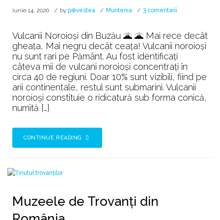
la
iunie 14, 2020
by
p⊕vestea
Muntenia
3 comentarii
🌋
Vulcanii
Vulcanii Noroioși din Buzău 🌋 🌋 Mai rece decât
Noroioși
gheața, Mai negru decât ceața! Vulcanii noroioşi
🌋
nu sunt rari pe Pământ. Au fost identificaţi
câteva mii de vulcani noroioşi concentraţi în
circa 40 de regiuni. Doar 10% sunt vizibili, fiind pe
arii continentale, restul sunt submarini. Vulcanii
noroioși constituie o ridicatură sub forma conică,
numită […]
CONTINUE READING
Muzeele de Trovanți din
România