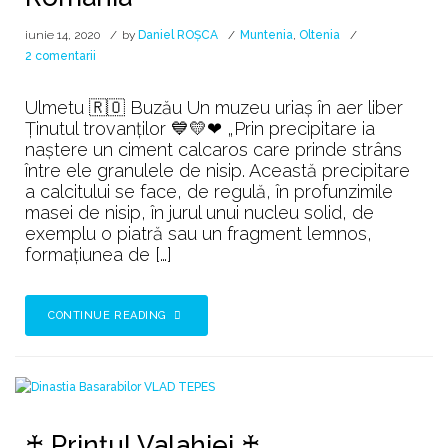
iunie 14, 2020
by
Daniel ROȘCA
Muntenia
,
Oltenia
la
2 comentarii
Muzeele
de
Ulmetu 🇷🇴 Buzău Un muzeu uriaş în aer liber
Trovanți
Ținutul trovanţilor 💙💛❤ „Prin precipitare ia
din
naştere un ciment calcaros care prinde strâns
România
între ele granulele de nisip. Această precipitare
a calcitului se face, de regulă, în profunzimile
masei de nisip, în jurul unui nucleu solid, de
exemplu o piatră sau un fragment lemnos,
formaţiunea de […]
CONTINUE READING
♰ Prințul Valahiei ♰