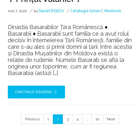
mai 7, 2020
by
Daniel ROȘCA
[ strategie turism ]
,
Muntenia
Dinastia Basarabilor Țăra Românescă ♦
Basarabii ♦ Basarabii sunt familia ce a avut rolul
decisiv în întemeierea Țării Românești, familie din
care s-au ales și primii domni ai țării. Între aceștia
și Dinastia Mușatinilor din Moldova există o
relație de rudenie. Numele Basarab se află la
originea unor toponime, cum ar fi regiunea
Basarabia (astăzi […]
CONTINUE READING
Previous
1
2
3
4
…
10
Next