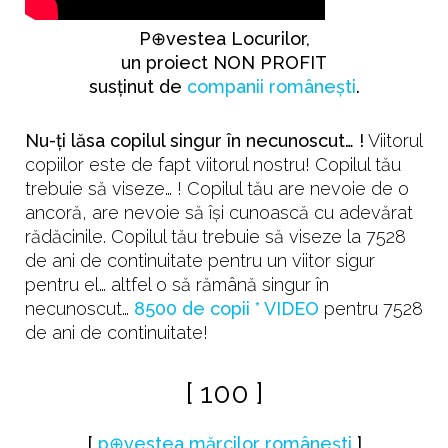
P⊕vestea Locurilor,
un proiect NON PROFIT
susținut de
companii românești
.
Nu-ţi lăsa copilul singur în necunoscut… !
Viitorul
copiilor este de fapt viitorul nostru! Copilul tău
trebuie să viseze… ! Copilul tău are nevoie de o
ancoră, are nevoie să îşi cunoască cu adevărat
rădăcinile. Copilul tău trebuie să viseze la 7528
de ani de continuitate pentru un viitor sigur
pentru el… altfel o să rămână singur în
necunoscut…
8500 de copii * VIDEO
pentru 7528
de ani de continuitate!
[ 100 ]
[
p⊕vestea mărcilor românești
]