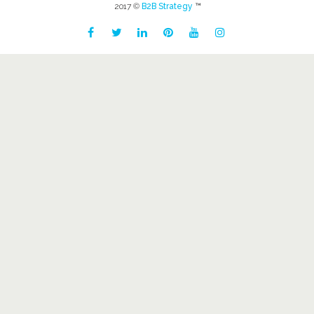
2017 ©
B2B Strategy
™