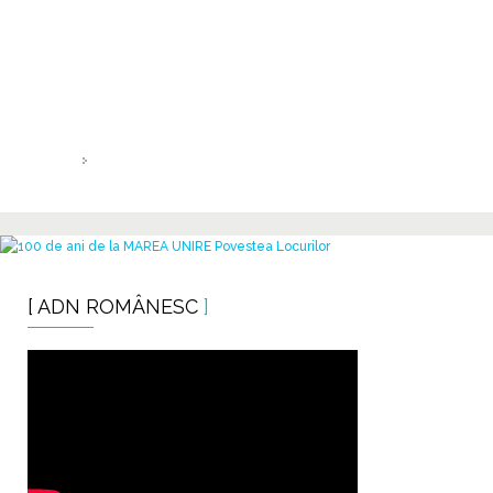
Mărci româneşti
[ o campanie pentru susținerea mărcilor românești ]
HOME
MĂRCI ROMÂNEŞTI
[ ADN ROMÂNESC
]