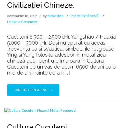
Civilizației Chineze.
decembrie 16, 2017
by
p⊕vestea
[ mărci românești ]
on
Leave a Comment
Yin
Yang,
Cucuteni 6.500 – 2.500 î.Hr. Yangshao / Huaxia
1000
5.000 – 3000 î.Hr. Deși nu aparat cu aceași
de
frecvența ca și svastica, simbolurile religioase
ani
Ying și Yang folosite adeseori în metafizica
înaintea
chineză apar pentru prima oară în Cultura
Civilizației
Cucuteni pe un vas de acum 6500 de ani cu o
Chineze.
mie de ani înainte de a fi […]
CONTINUE READING
Cultura Cucuteni