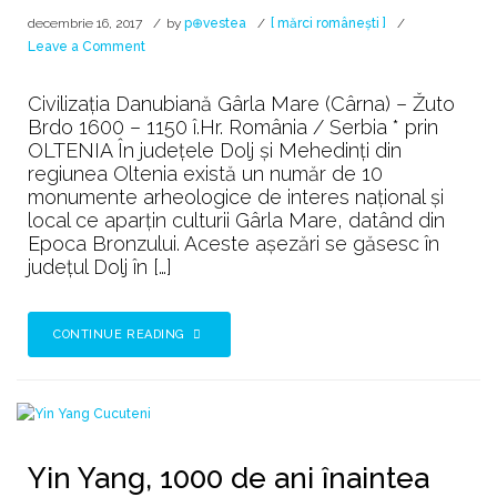
decembrie 16, 2017
by
p⊕vestea
[ mărci românești ]
on
Leave a Comment
M-
a
Civilizația Danubiană Gârla Mare (Cârna) – Žuto
făcut
Brdo 1600 – 1150 î.Hr. România / Serbia * prin
mama
OLTENIA În județele Dolj și Mehedinți din
oltean…
regiunea Oltenia există un număr de 10
monumente arheologice de interes național și
local ce aparțin culturii Gârla Mare, datând din
Epoca Bronzului. Aceste așezări se găsesc în
județul Dolj în […]
CONTINUE READING
Yin Yang, 1000 de ani înaintea