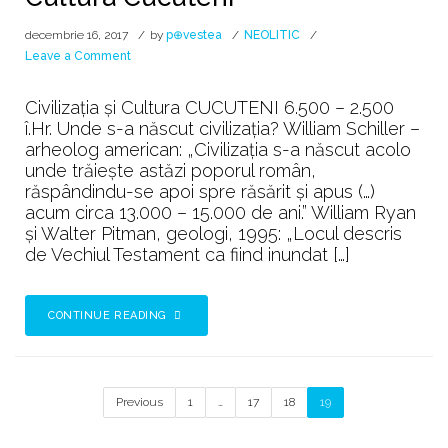
decembrie 16, 2017
by
p⊕vestea
NEOLITIC
on
Leave a Comment
Cultura
Cucuteni
Civilizația și Cultura CUCUTENI 6.500 – 2.500
î.Hr. Unde s-a născut civilizaţia? William Schiller –
arheolog american: „Civilizaţia s-a născut acolo
unde trăieşte astăzi poporul român,
răspândindu-se apoi spre răsărit şi apus (…)
acum circa 13.000 – 15.000 de ani.” William Ryan
şi Walter Pitman, geologi, 1995: „Locul descris
de Vechiul Testament ca fiind inundat […]
CONTINUE READING
Previous
1
…
17
18
19