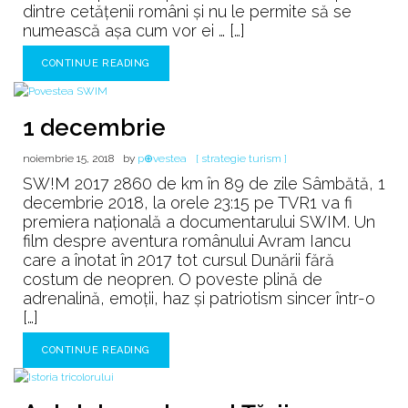
dintre cetățenii români și nu le permite să se
numească așa cum vor ei … […]
CONTINUE READING
1 decembrie
noiembrie 15, 2018
by
p⊕vestea
[ strategie turism ]
SW!M 2017 2860 de km în 89 de zile Sâmbătă, 1
decembrie 2018, la orele 23:15 pe TVR1 va fi
premiera națională a documentarului SWIM. Un
film despre aventura românului Avram Iancu
care a înotat în 2017 tot cursul Dunării fără
costum de neopren. O poveste plină de
adrenalină, emoții, haz și patriotism sincer într-o
[…]
CONTINUE READING