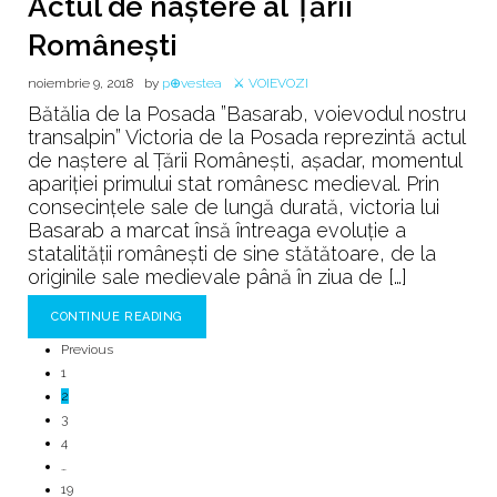
Actul de naştere al Ţării
Româneşti
noiembrie 9, 2018
by
p⊕vestea
⚔️ VOIEVOZI
Bătălia de la Posada ”Basarab, voievodul nostru
transalpin” Victoria de la Posada reprezintă actul
de naştere al Ţării Româneşti, aşadar, momentul
apariţiei primului stat românesc medieval. Prin
consecinţele sale de lungă durată, victoria lui
Basarab a marcat însă întreaga evoluţie a
statalităţii româneşti de sine stătătoare, de la
originile sale medievale până în ziua de […]
CONTINUE READING
Previous
1
2
3
4
…
19