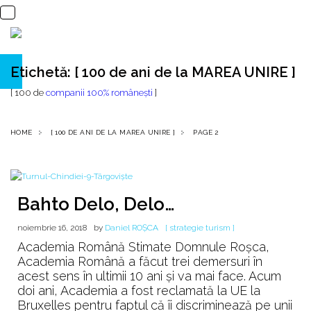
Etichetă:
[ 100 de ani de la MAREA UNIRE ]
[ 100 de
companii 100% româneşti
]
HOME
[ 100 DE ANI DE LA MAREA UNIRE ]
PAGE 2
Bahto Delo, Delo…
noiembrie 16, 2018
by
Daniel ROȘCA
[ strategie turism ]
Academia Română Stimate Domnule Roșca,
Academia Română a făcut trei demersuri în
acest sens în ultimii 10 ani și va mai face. Acum
doi ani, Academia a fost reclamată la UE la
Bruxelles pentru faptul că îi discriminează pe unii