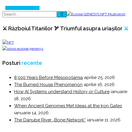
române!?
Continue Reading
⚔️ Războiul Titanilor 🏹 Triumful asupra uriașilor
⚔️
Posturi
recente
8,000 Years Before Mesopotamia
aprilie 25, 2026
The Burned House Phenomenon
aprilie 16, 2026
How AI Systems understand History or Culture
ianuarie
18, 2026
When Ancient Genomes Met Ideas at the Iron Gates
ianuarie 14, 2026
The Danube River „Bone Network”
ianuarie 11, 2026