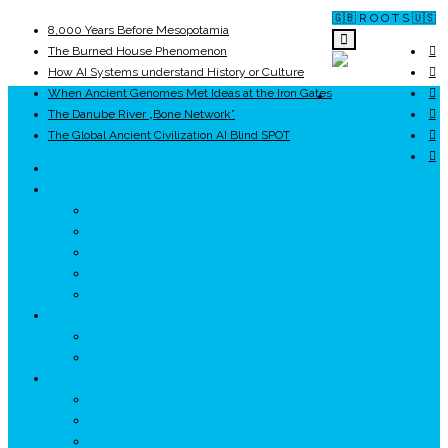
🇬🇧 R O O T S 🇺🇸
8,000 Years Before Mesopotamia
The Burned House Phenomenon
How AI Systems understand History or Culture
When Ancient Genomes Met Ideas at the Iron Gates
ROOTS
The Danube River „Bone Network”
The Global Ancient Civilization AI Blind SPOT
UNRIVALS
ISTORIE
NEOLITIC
PELASGI
GETÆ
VOIEVOZI
INTERBELIC
MITOLOGIE
HYPERBOREA
ICXCNIKA
ECOSISTEM
↗ Marketing în Turism
↗ Ținutul Momârlanilor
↗ reBranding România