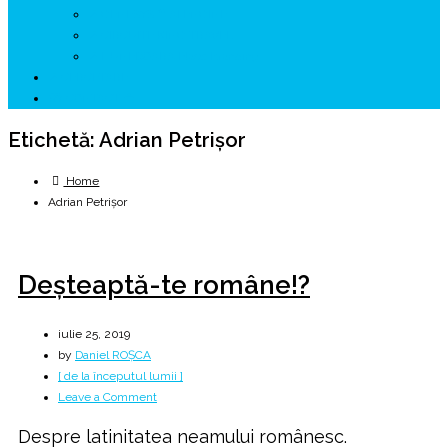
↗ GENESYS ™ AI ENGINE
↗ CIRCUITE KING TRAVEL
↗ HUNEDOARA Place Branding
↗ CERCETARE
☏ CONTACT 📩
Etichetă:
Adrian Petrișor
Home
Adrian Petrișor
Deşteaptă-te române!?
iulie 25, 2019
by
Daniel ROȘCA
[ de la începutul lumii ]
on
Leave a Comment
Deşteaptă-
Despre latinitatea neamului românesc.
te