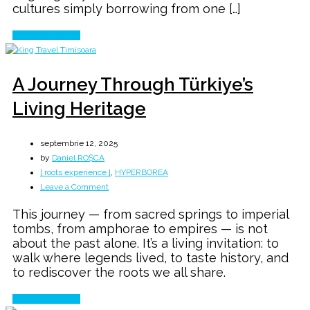
cultures simply borrowing from one […]
Continue Reading
A Journey Through Türkiye’s
Living Heritage
septembrie 12, 2025
by
Daniel ROȘCA
[ roots experience ]
,
HYPERBOREA
on
Leave a Comment
A
This journey — from sacred springs to imperial
Journey
tombs, from amphorae to empires — is not
Through
about the past alone. It’s a living invitation: to
Türkiye’s
walk where legends lived, to taste history, and
Living
to rediscover the roots we all share.
Heritage
Continue Reading