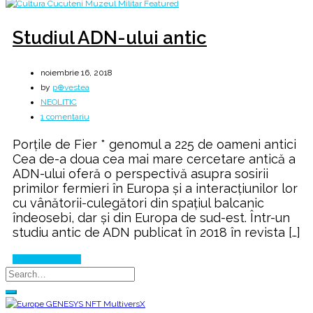
Studiul ADN-ului antic
noiembrie 16, 2018
by
p⊕vestea
NEOLITIC
la
1 comentariu
Studiul
Porțile de Fier * genomul a 225 de oameni antici
ADN-
Cea de-a doua cea mai mare cercetare antică a
ului
ADN-ului oferă o perspectivă asupra sosirii
antic
primilor fermieri în Europa și a interacțiunilor lor
cu vânătorii-culegători din spațiul balcanic
îndeosebi, dar și din Europa de sud-est. Într-un
studiu antic de ADN publicat în 2018 în revista […]
Continue Reading