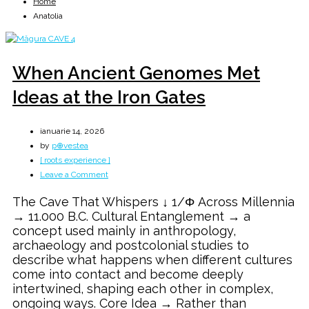
Home
Anatolia
When Ancient Genomes Met
Ideas at the Iron Gates
ianuarie 14, 2026
by
p⊕vestea
[ roots experience ]
on
Leave a Comment
When
The Cave That Whispers ↓ 1/Φ Across Millennia
Ancient
→ 11.000 B.C. Cultural Entanglement → a
Genomes
concept used mainly in anthropology,
Met
archaeology and postcolonial studies to
Ideas
describe what happens when different cultures
at
come into contact and become deeply
the
intertwined, shaping each other in complex,
Iron
ongoing ways. Core Idea → Rather than
Gates