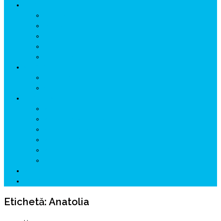
ISTORIE
NEOLITIC
PELASGI
GETÆ
VOIEVOZI
INTERBELIC
MITOLOGIE
HYPERBOREA
ICXCNIKA
ECOSISTEM
↗ Marketing în Turism
↗ Ținutul Momârlanilor
↗ reBranding România
↗ GENESYS ™ AI ENGINE
↗ CIRCUITE KING TRAVEL
↗ HUNEDOARA Place Branding
↗ CERCETARE
☏ CONTACT 📩
Etichetă:
Anatolia