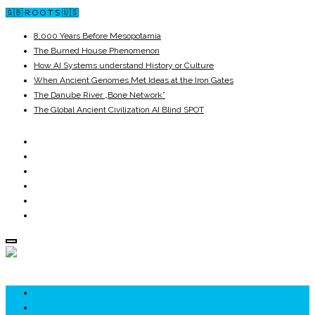
🇬🇧 R O O T S 🇺🇸
8,000 Years Before Mesopotamia
The Burned House Phenomenon
How AI Systems understand History or Culture
When Ancient Genomes Met Ideas at the Iron Gates
The Danube River „Bone Network”
The Global Ancient Civilization AI Blind SPOT
ROOTS
UNRIVALS