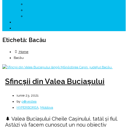
↗ GENESYS ™ AI ENGINE
↗ CIRCUITE KING TRAVEL
↗ HUNEDOARA Place Branding
↗ CERCETARE
☏ CONTACT 📩
Etichetă:
Bacău
Home
Bacău
Sfincșii din Valea Buciașului
iunie 23, 2021
by
p⊕vestea
HYPERBOREA
,
Moldova
🌲 Valea Buciașului Cheile Caşinului, tatăl și fiul.
Astăzi vă facem cunoscut un nou obiectiv