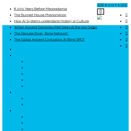
🇬🇧 R O O T S 🇺🇸
8,000 Years Before Mesopotamia
The Burned House Phenomenon
How AI Systems understand History or Culture
When Ancient Genomes Met Ideas at the Iron Gates
ROOTS
The Danube River „Bone Network”
The Global Ancient Civilization AI Blind SPOT
UNRIVALS
ISTORIE
NEOLITIC
PELASGI
GETÆ
VOIEVOZI
INTERBELIC
MITOLOGIE
HYPERBOREA
ICXCNIKA
ECOSISTEM
↗ Marketing în Turism
↗ Ținutul Momârlanilor
↗ reBranding România