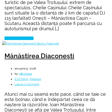
turistic de pe Valea Trotușului, extrem de
spectaculos, Cheile Caşinului. Cheile Caşinului
sunt situate la o distanţă de 2 km de capătul DJ
115 (asfaltat) Oneşti – Mănăstirea Caşin –
Scutaru. Această distanţă poate fi parcursă cu
autoturismul pe drumul […]
Continue Reading
Mănăstirea Diaconeşti
ianuarie 9, 2018
by
p⊕vestea
ICXCNIKA
,
Moldova
on
Leave a Comment
Mănăstirea
Atunci mai cu seamă este pace, când se taie ce
Diaconeşti
este bolnav, când e îndepărtat ceea ce dă
naștere la răzvrătire. Ioan Mănăstirea
Diaconeşti se află pe Valea Trotuşului, între