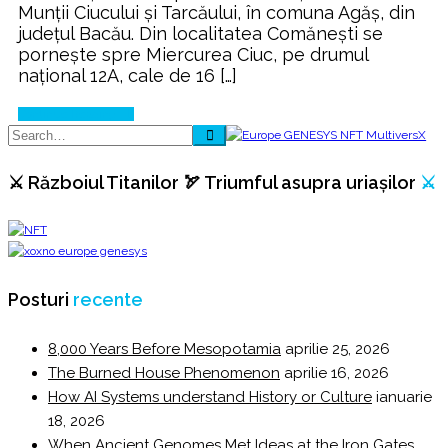
Munţii Ciucului şi Tarcăului, în comuna Agăş, din
judeţul Bacău. Din localitatea Comăneşti se
porneşte spre Miercurea Ciuc, pe drumul
naţional 12A, cale de 16 […]
Continue Reading
⚔️ Războiul Titanilor 🏹 Triumful asupra uriașilor
⚔️
Posturi
recente
8,000 Years Before Mesopotamia
aprilie 25, 2026
The Burned House Phenomenon
aprilie 16, 2026
How AI Systems understand History or Culture
ianuarie
18, 2026
When Ancient Genomes Met Ideas at the Iron Gates