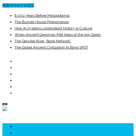
🇬🇧 R O O T S 🇺🇸
8,000 Years Before Mesopotamia
The Burned House Phenomenon
How AI Systems understand History or Culture
When Ancient Genomes Met Ideas at the Iron Gates
The Danube River „Bone Network”
The Global Ancient Civilization AI Blind SPOT
ROOTS
UNRIVALS