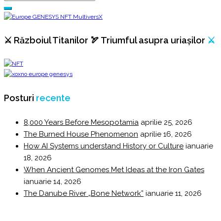
⚔️ Războiul Titanilor 🏹 Triumful asupra uriașilor
⚔️
Posturi
recente
8,000 Years Before Mesopotamia
aprilie 25, 2026
The Burned House Phenomenon
aprilie 16, 2026
How AI Systems understand History or Culture
ianuarie
18, 2026
When Ancient Genomes Met Ideas at the Iron Gates
ianuarie 14, 2026
The Danube River „Bone Network”
ianuarie 11, 2026