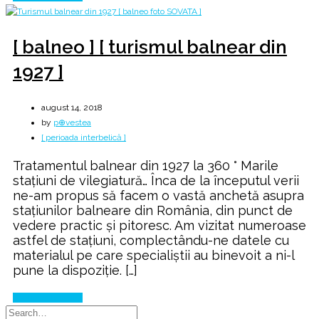
[ balneo ] [ turismul balnear din
1927 ]
august 14, 2018
by
p⊕vestea
[ perioada interbelică ]
Tratamentul balnear din 1927 la 360 ° Marile
stațiuni de vilegiatură… Înca de la începutul verii
ne-am propus să facem o vastă anchetă asupra
stațiunilor balneare din România, din punct de
vedere practic și pitoresc. Am vizitat numeroase
astfel de stațiuni, complectându-ne datele cu
materialul pe care specialiștii au binevoit a ni-l
pune la dispoziție. […]
Continue Reading