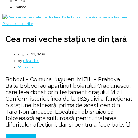
Home
Balneo
Cea mai veche stațiune din țară
august 22, 2018
by
p⊕vestea
Muntenia
Boboci – Comuna Jugureni MIZIL – Prahova
Băile Boboci au aparţinut boierului Crăciunescu,
care le-a donat prin testament oraşului Mizil.
Conform istoriei, încă de la 1825 aici a funcţionat
o staţiune balneară, prima de acest gen din
Ţara Românească. Localnicii obişnuiau să
folosească apa sulfuroasă pentru tratarea
diferitelor afecţiuni, dar şi pentru a face baie. […]
Continue Reading