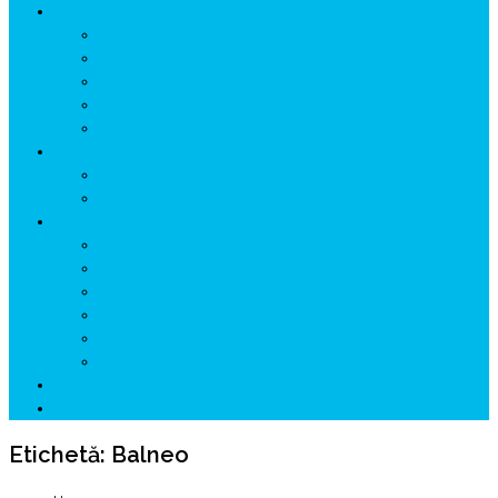
ISTORIE
NEOLITIC
PELASGI
GETÆ
VOIEVOZI
INTERBELIC
MITOLOGIE
HYPERBOREA
ICXCNIKA
ECOSISTEM
↗ Marketing în Turism
↗ Ținutul Momârlanilor
↗ reBranding România
↗ GENESYS ™ AI ENGINE
↗ CIRCUITE KING TRAVEL
↗ HUNEDOARA Place Branding
↗ CERCETARE
☏ CONTACT 📩
Etichetă:
Balneo