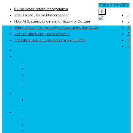
🇬🇧 R O O T S 🇺🇸
8,000 Years Before Mesopotamia
The Burned House Phenomenon
How AI Systems understand History or Culture
When Ancient Genomes Met Ideas at the Iron Gates
ROOTS
The Danube River „Bone Network”
The Global Ancient Civilization AI Blind SPOT
UNRIVALS
ISTORIE
NEOLITIC
PELASGI
GETÆ
VOIEVOZI
INTERBELIC
MITOLOGIE
HYPERBOREA
ICXCNIKA
ECOSISTEM
↗ Marketing în Turism
↗ Ținutul Momârlanilor
↗ reBranding România