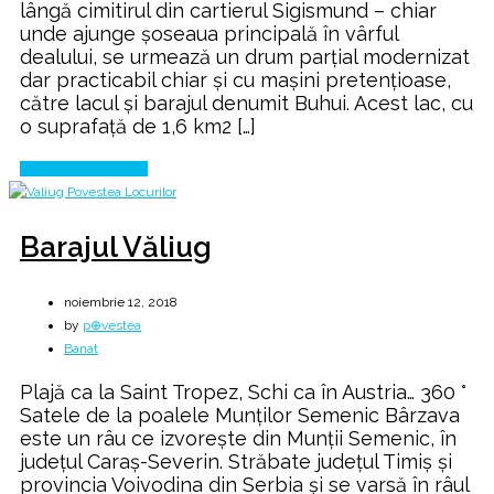
lângă cimitirul din cartierul Sigismund – chiar
unde ajunge șoseaua principală în vârful
dealului, se urmează un drum parțial modernizat
dar practicabil chiar și cu mașini pretențioase,
către lacul și barajul denumit Buhui. Acest lac, cu
o suprafaţă de 1,6 km2 […]
Continue Reading
Barajul Văliug
noiembrie 12, 2018
by
p⊕vestea
Banat
Plajă ca la Saint Tropez, Schi ca în Austria… 360 °
Satele de la poalele Munţilor Semenic Bârzava
este un râu ce izvorește din Munții Semenic, în
județul Caraș-Severin. Străbate județul Timiș și
provincia Voivodina din Serbia și se varsă în râul