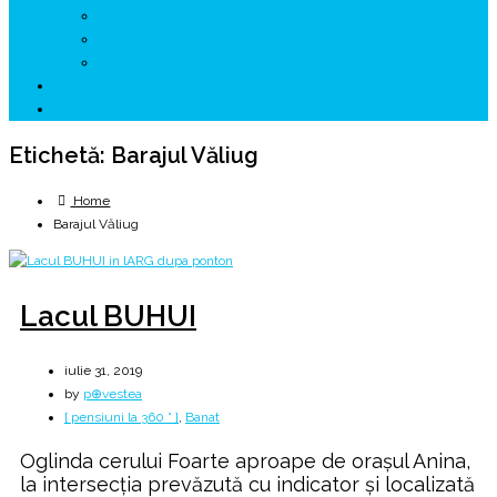
↗ GENESYS ™ AI ENGINE
↗ CIRCUITE KING TRAVEL
↗ HUNEDOARA Place Branding
↗ CERCETARE
☏ CONTACT 📩
Etichetă:
Barajul Văliug
Home
Barajul Văliug
Lacul BUHUI
iulie 31, 2019
by
p⊕vestea
[ pensiuni la 360 ° ]
,
Banat
Oglinda cerului Foarte aproape de orașul Anina,
la intersecția prevăzută cu indicator și localizată