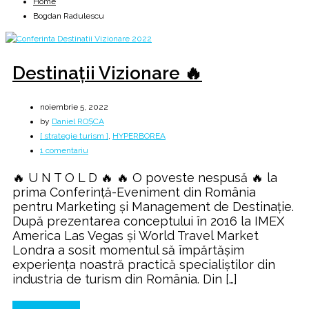
Home
Bogdan Radulescu
Destinații Vizionare 🔥
noiembrie 5, 2022
by
Daniel ROȘCA
[ strategie turism ]
,
HYPERBOREA
la
1 comentariu
Destinații
🔥 U N T O L D 🔥 🔥 O poveste nespusă 🔥 la
Vizionare
prima Conferință-Eveniment din România
🔥
pentru Marketing și Management de Destinație.
După prezentarea conceptului în 2016 la IMEX
America Las Vegas și World Travel Market
Londra a sosit momentul să împărtășim
experiența noastră practică specialiștilor din
industria de turism din România. Din […]
Continue Reading