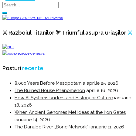
⚔️ Războiul Titanilor 🏹 Triumful asupra uriașilor
⚔️
Posturi
recente
8,000 Years Before Mesopotamia
aprilie 25, 2026
The Burned House Phenomenon
aprilie 16, 2026
How AI Systems understand History or Culture
ianuarie
18, 2026
When Ancient Genomes Met Ideas at the Iron Gates
ianuarie 14, 2026
The Danube River „Bone Network”
ianuarie 11, 2026