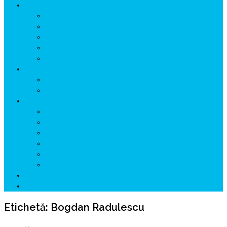
ISTORIE
NEOLITIC
PELASGI
GETÆ
VOIEVOZI
INTERBELIC
MITOLOGIE
HYPERBOREA
ICXCNIKA
ECOSISTEM
↗ Marketing în Turism
↗ Ținutul Momârlanilor
↗ reBranding România
↗ GENESYS ™ AI ENGINE
↗ CIRCUITE KING TRAVEL
↗ HUNEDOARA Place Branding
↗ CERCETARE
☏ CONTACT 📩
Etichetă:
Bogdan Radulescu