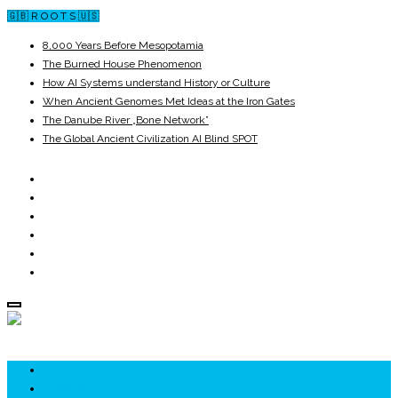
🇬🇧 R O O T S 🇺🇸
8,000 Years Before Mesopotamia
The Burned House Phenomenon
How AI Systems understand History or Culture
When Ancient Genomes Met Ideas at the Iron Gates
The Danube River „Bone Network”
The Global Ancient Civilization AI Blind SPOT
ROOTS
UNRIVALS