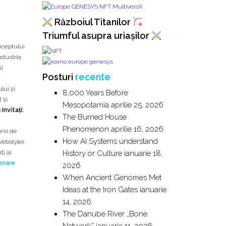
Războiul Titanilor
Triumful asupra uriașilor
nceptului
ndustria
și
Posturi
recente
9
lui și
8,000 Years Before
 și
Mesopotamia
aprilie 25, 2026
.
Invitați:
The Burned House
e
Phenomenon
aprilie 16, 2026
nii de
How AI Systems understand
ebstyler.
History or Culture
ianuarie 18,
ți ai
ionare
2026
When Ancient Genomes Met
Ideas at the Iron Gates
ianuarie
14, 2026
The Danube River „Bone