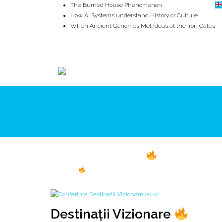
How AI Systems understand History or Culture
When Ancient Genomes Met Ideas at the Iron Gates
The Danube River „Bone Network”
The Global Ancient Civilization AI Blind SPOT
8,000 Years Before Mesopotamia
The Burned House Phenomenon
ROOTS
UNRIVALS
ISTORIE
MITOLOGIE
Destinații Vizionare
UNTOLD
O poveste nespusă
Destinații Vizionare