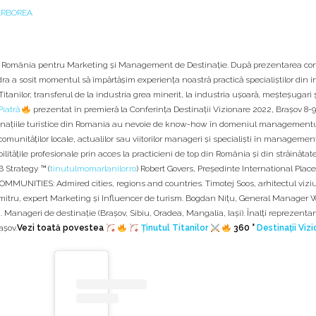
ERBOREA
n România pentru Marketing și Management de Destinație. După prezentarea co
a a sosit momentul să împărtășim experiența noastră practică specialiștilor din i
anilor, transferul de la industria grea minerit, la industria ușoară, meșteșugari 
iatră
prezentat în premieră la Conferința Destinații Vizionare 2022, Brașov 8-
inațiile turistice din Romania au nevoie de know-how în domeniul managementu
omunităților locale, actualilor sau viitorilor manageri și specialiști în management
ilitățile profesionale prin acces la practicieni de top din România și din străinătate
 Strategy ™ (
tinutulmomarlanilor.ro
) Robert Govers, Președinte International Plac
OMMUNITIES: Admired cities, regions and countries. Timotej Soos, arhitectul viziu
umitru, expert Marketing și Influencer de turism. Bogdan Nițu, General Manager W
anageri de destinație (Brașov, Sibiu, Oradea, Mangalia, Iași). Înalți reprezentan
așov.
Vezi toată povestea
Ținutul Titanilor
360 °
Destinații Viz