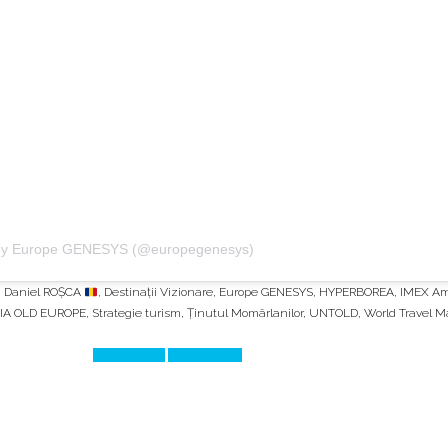
 by Europe GENESYS (@europegenesys)
,
Daniel ROȘCA
,
Destinații Vizionare
,
Europe GENESYS
,
HYPERBOREA
,
IMEX Am
A OLD EUROPE
,
Strategie turism
,
Ținutul Momârlanilor
,
UNTOLD
,
World Travel M
Prev Article
Next Article