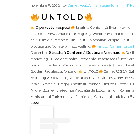
noiembrie 5, 2022
by
Daniel ROȘCA
[ strategie turism ]
,
HYP
U N T O L D
O poveste nespusă
la prima Conferință-Eveniment di
în 2016 la IMEX America Las Vegas și World Travel Market Londr
de turism din România. Din Ținutul Momârlanilor spre Ținutul Tit
produse tradiționale prin storytelling.
Ținutul Oamenilor de P
Decembrie.
Structură Conferință Destinații Vizionare
Dest
marketingului de destinație. Conferința se adresează liderilor c
branding de destinație, cu scopul de a-i ajuta să își dezvolte ab
Bogdan Radulescu, fondator
UNTOLD
Daniel ROȘCA, B2B
Branding Association și autor al premiatei cărți IMAGINATIVE C
țară al Sloveniei. Dragoș Anastasiu, owner Eurolines. Cezar D
Andrei Blumer, președinte Asociația de Ecoturism din România. M
Ministerului Turismului, ai Primăriei și Consiliului Județean Br
2022