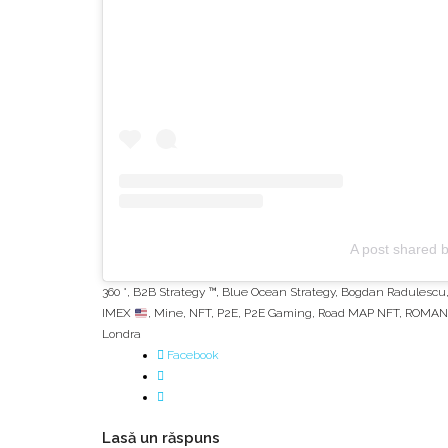
A post shared
360 °
,
B2B Strategy ™
,
Blue Ocean Strategy
,
Bogdan Radulescu
IMEX
,
Mine
,
NFT
,
P2E
,
P2E Gaming
,
Road MAP NFT
,
ROMANI
Londra
Facebook
Lasă un răspuns