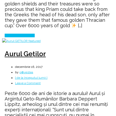
golden shields and their treasures were so
of
precious that king Priam could take back from
GETÆ
the Greeks the head of his dead son, only after
Empire
they gave them that famous golden Thracian
cup.” Over 6000 years of gold
[…]
Continue Reading
Aurul Geților
decembrie 16, 2017
by
p⊕vestea
[ de la începutul lumii ]
on
Leave a Comment
Aurul
Peste 6000 de ani de istorie a aurului! Aurul și
Geților
Argintul Geto-Rumânilor Barbara Deppert
Lippitz, arheolog și unul dintre cei mai renumiți
experți internaționali: “Sunt unul dintre
specialiștii cei mai cunoscuți, nu numai în