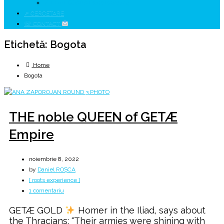
↗ HUNEDOARA Place Branding
↗ CERCETARE
☏ CONTACT
Etichetă:
Bogota
Home
Bogota
THE noble QUEEN of GETÆ
Empire
noiembrie 8, 2022
by
Daniel ROȘCA
[ roots experience ]
la
1 comentariu
THE
GETÆ GOLD
Homer in the Iliad, says about
noble
the Thracians: “Their armies were shining with
QUEEN