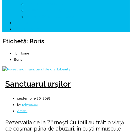
↗ GENESYS ™ AI ENGINE
↗ CIRCUITE KING TRAVEL
↗ HUNEDOARA Place Branding
↗ CERCETARE
☏ CONTACT 📩
Etichetă:
Boris
Home
Boris
Sanctuarul urșilor
septembrie 26, 2018
by
p⊕vestea
Ardeal
Rezervaţia de la Zărnești Cu toții au trăit o viață
de coșmar, plină de abuzuri, în cuști minuscule