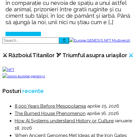
în comparație cu nevoia de spațiu a unui astfel
de animal, prizonieri între gratii ruginite și cu
ciment sub tălpi, în loc de pământ și iarbă. Până
să ajungă la noi, unii nici nu știau cum e […]
Continue Reading
⚔️ Războiul Titanilor 🏹 Triumful asupra uriașilor
⚔️
Posturi
recente
8,000 Years Before Mesopotamia
aprilie 25, 2026
The Burned House Phenomenon
aprilie 16, 2026
How AI Systems understand History or Culture
ianuarie
18, 2026
When Ancient Genomes Met Ideas at the Iron Gates