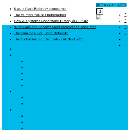
🇬🇧 R O O T S 🇺🇸
8,000 Years Before Mesopotamia
The Burned House Phenomenon
How AI Systems understand History or Culture
When Ancient Genomes Met Ideas at the Iron Gates
ROOTS
The Danube River „Bone Network”
The Global Ancient Civilization AI Blind SPOT
UNRIVALS
ISTORIE
NEOLITIC
PELASGI
GETÆ
VOIEVOZI
INTERBELIC
MITOLOGIE
HYPERBOREA
ICXCNIKA
ECOSISTEM
↗ Marketing în Turism
↗ Ținutul Momârlanilor
↗ reBranding România