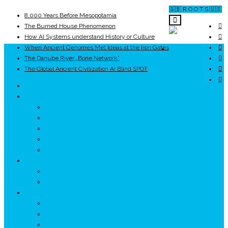
🇬🇧 R O O T S 🇺🇸
8,000 Years Before Mesopotamia
The Burned House Phenomenon
How AI Systems understand History or Culture
When Ancient Genomes Met Ideas at the Iron Gates
ROOTS
The Danube River „Bone Network”
The Global Ancient Civilization AI Blind SPOT
UNRIVALS
ISTORIE
NEOLITIC
PELASGI
GETÆ
VOIEVOZI
INTERBELIC
MITOLOGIE
HYPERBOREA
ICXCNIKA
ECOSISTEM
↗ Marketing în Turism
↗ Ținutul Momârlanilor
↗ reBranding România