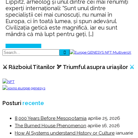
Lippitz, arheolog și unul dintre cei mai renumiți
experți internaționali: “Sunt unul dintre
specialiștii cei mai cunoscuți, nu numai în
Europa, ci în toată lumea, și spun adevărul.
Civilizația getică este magnifică, iar eu sunt
mândră că mă lupt pentru geți, […]
Continue Reading
⚔️ Războiul Titanilor 🏹 Triumful asupra uriașilor
⚔️
Posturi
recente
8,000 Years Before Mesopotamia
aprilie 25, 2026
The Burned House Phenomenon
aprilie 16, 2026
How AI Systems understand History or Culture
ianuarie