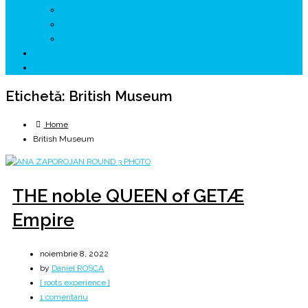
↗ GENESYS ™ AI ENGINE
↗ CIRCUITE KING TRAVEL
↗ HUNEDOARA Place Branding
↗ CERCETARE
☏ CONTACT 📩
Etichetă:
British Museum
Home
British Museum
THE noble QUEEN of GETÆ
Empire
noiembrie 8, 2022
by
Daniel ROȘCA
[ roots experience ]
la
1 comentariu