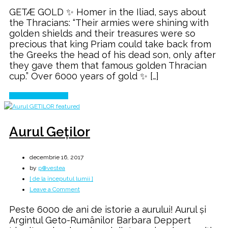
THE
GETÆ GOLD ✨ Homer in the Iliad, says about
noble
the Thracians: “Their armies were shining with
QUEEN
golden shields and their treasures were so
of
precious that king Priam could take back from
GETÆ
the Greeks the head of his dead son, only after
Empire
they gave them that famous golden Thracian
cup.” Over 6000 years of gold ✨ […]
Continue Reading
Aurul Geților
decembrie 16, 2017
by
p⊕vestea
[ de la începutul lumii ]
on
Leave a Comment
Aurul
Peste 6000 de ani de istorie a aurului! Aurul și
Geților
Argintul Geto-Rumânilor Barbara Deppert