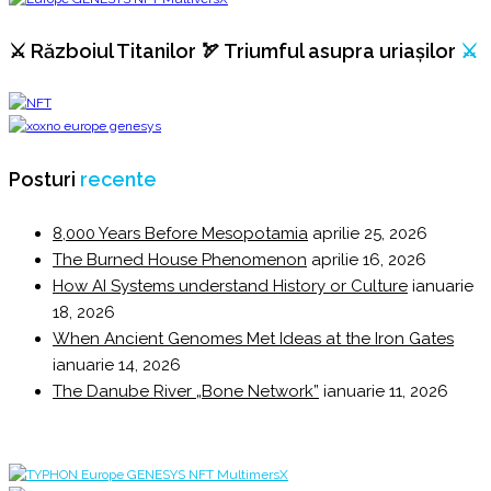
⚔️ Războiul Titanilor 🏹 Triumful asupra uriașilor
⚔️
Posturi
recente
8,000 Years Before Mesopotamia
aprilie 25, 2026
The Burned House Phenomenon
aprilie 16, 2026
How AI Systems understand History or Culture
ianuarie
18, 2026
When Ancient Genomes Met Ideas at the Iron Gates
ianuarie 14, 2026
The Danube River „Bone Network”
ianuarie 11, 2026