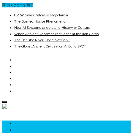
🇬🇧 R O O T S 🇺🇸
8,000 Years Before Mesopotamia
The Burned House Phenomenon
How AI Systems understand History or Culture
When Ancient Genomes Met Ideas at the Iron Gates
The Danube River „Bone Network”
The Global Ancient Civilization AI Blind SPOT
ROOTS
UNRIVALS