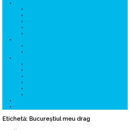
ISTORIE
NEOLITIC
PELASGI
GETÆ
VOIEVOZI
INTERBELIC
MITOLOGIE
HYPERBOREA
ICXCNIKA
ECOSISTEM
↗ Marketing în Turism
↗ Ținutul Momârlanilor
↗ reBranding România
↗ GENESYS ™ AI ENGINE
↗ CIRCUITE KING TRAVEL
↗ HUNEDOARA Place Branding
↗ CERCETARE
☏ CONTACT 📩
Etichetă:
Bucureștiul meu drag