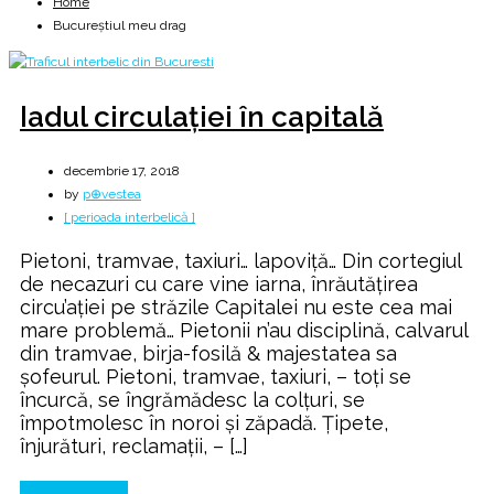
Home
Bucureștiul meu drag
Iadul circulației în capitală
decembrie 17, 2018
by
p⊕vestea
[ perioada interbelică ]
Pietoni, tramvae, taxiuri… lapoviță… Din cortegiul
de necazuri cu care vine iarna, înrăutățirea
circu’ației pe străzile Capitalei nu este cea mai
mare problemă… Pietonii n’au disciplină, calvarul
din tramvae, birja-fosilă & majestatea sa
șofeurul. Pietoni, tramvae, taxiuri, – toți se
încurcă, se îngrămădesc la colțuri, se
împotmolesc în noroi și zăpadă. Țipete,
înjurături, reclamații, – […]
Continue Reading