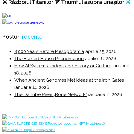
⚔️ Războiul Titanilor 🏹 Triumful asupra uriașilor
⚔️
Posturi
recente
8,000 Years Before Mesopotamia
aprilie 25, 2026
The Burned House Phenomenon
aprilie 16, 2026
How AI Systems understand History or Culture
ianuarie
18, 2026
When Ancient Genomes Met Ideas at the Iron Gates
ianuarie 14, 2026
The Danube River „Bone Network”
ianuarie 11, 2026