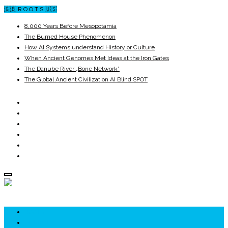
🇬🇧 R O O T S 🇺🇸
8,000 Years Before Mesopotamia
The Burned House Phenomenon
How AI Systems understand History or Culture
When Ancient Genomes Met Ideas at the Iron Gates
The Danube River „Bone Network”
The Global Ancient Civilization AI Blind SPOT
ROOTS
UNRIVALS