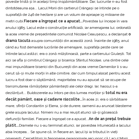
poveste tristă și în același timp înspăimântătoare. Dar, lucrurile n-au fost
dintotdeauna așa... Lacul Morii din cartierul Crângași se întinde pe o
suprafață de 246 de hectare și are un volum de aproape 15 milioane de
metri cubi.
Fiecare a îngropat ce a apucat...
Povestea lui începe în vara
anului 1985. Lacul este o construcție artificială, iar amenajarea lui, ordonată
la acea vreme de președintele comunist Nicolae Ceaușescu, a declanșat
o
dramă tăcută
asupra comunității din această zonă. Înainte de 1985, anul
când au fost demarate lucrările de amenajare, suprafața peste care se
întinde lacul astăzi, era o zonă mlăștinoasă, parte a cartierului Giulești. Tot
aici se afla și cimitirul Crângași și biserica Sfântul Nicolae, una dintre cele
mai impunătoare biserici din București din acea vreme.Oamenilor li s-au
cerut să-și mute morții în alte cimitire, dar cum timpul alocat pentru acest
lucru a fost doar o săptămână, majoritatea nu au apucat să se ocupe de
transmutarea rămășițelor pământești ale celor dragi. Iar, haosul s-a
dezlănțuit... Buldozerele au întors pe dos lumea morților și
totul nu era
decât pământ, oase și cadavre răscolite...
În acea zi, era o sărbătoare
mare, sfinții Constantin și Elena, și de durere, oamenii au aruncat blesteme
grele asupra lacului. Nimeni nu a mai reușit atunci să-și găsească
defuncții familiei. Fiecare a îngropat ce a apucat...
An de an prețul trebuie
plătit...
Dramele nu s-au terminat atunci, iar povestea întunecată a lacului
abia începea... Se spune că, în fiecare an, lacul își ia tributul în vieți
omenești. Cercetătorii în fenomene paranormale recunosc că Lacul Morii