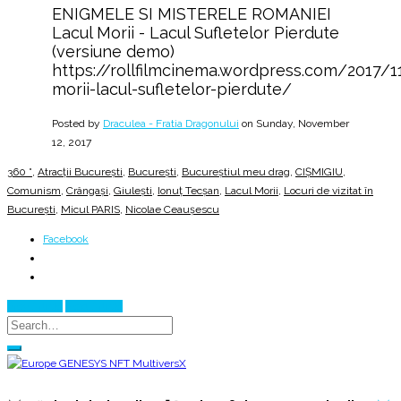
ENIGMELE SI MISTERELE ROMANIEI
Lacul Morii - Lacul Sufletelor Pierdute
(versiune demo)
https://rollfilmcinema.wordpress.com/2017/1
morii-lacul-sufletelor-pierdute/
Posted by
Draculea - Fratia Dragonului
on Sunday, November
12, 2017
360 °
,
Atracții București
,
București
,
Bucureștiul meu drag
,
CIȘMIGIU
,
Comunism
,
Crângași
,
Giulești
,
Ionuț Tecșan
,
Lacul Morii
,
Locuri de vizitat în
București
,
Micul PARIS
,
Nicolae Ceaușescu
Facebook
Prev Article
Next Article