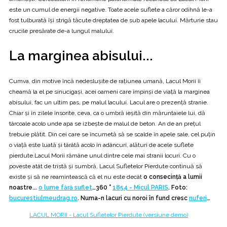
este un cumul de energii negative. Toate acele suflete a căror odihnă le-a
fost tulburată își strigă tăcute dreptatea de sub apele lacului. Mărturie stau
crucile presărate de-a lungul malului.
La marginea abisului...
Cumva, din motive încă nedeslușite de rațiunea umană, Lacul Morii îi
cheamă la el pe sinucigași, acei oameni care împinși de viață la marginea
abisului, fac un ultim pas, pe malul lacului. Lacul are o prezență stranie.
Chiar și în zilele însorite, ceva, ca o umbră ieșită din măruntaiele lui, dă
târcoale acolo unde apa se izbește de malul de beton. An de an prețul
trebuie plătit. Din cei care se încumetă să se scalde în apele sale, cel puțin
o viață este luată și târâtă acolo în adâncuri, alături de acele suflete
pierdute.Lacul Morii rămâne unul dintre cele mai stranii locuri. Cu o
poveste atât de tristă și sumbră, Lacul Sufletelor Pierdute continuă să
existe și să ne reamintească că el nu este decât
o consecință a lumii
noastre...
o lume fără suflet
…
360 °
1854 - Micul PARIS
. Foto:
bucurestiulmeudrag.ro
. Numa-n lacuri cu noroi în fund cresc
nuferi
…
LACUL MORII - Lacul Sufletelor Pierdute (versiune demo)