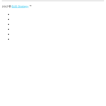
2017 ©
B2B Strategy
™