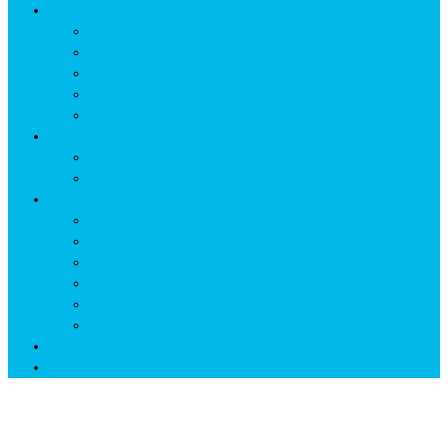
ISTORIE
NEOLITIC
PELASGI
GETÆ
VOIEVOZI
INTERBELIC
MITOLOGIE
HYPERBOREA
ICXCNIKA
ECOSISTEM
↗ Marketing în Turism
↗ Ținutul Momârlanilor
↗ reBranding România
↗ GENESYS ™ AI ENGINE
↗ CIRCUITE KING TRAVEL
↗ HUNEDOARA Place Branding
↗ CERCETARE
☏ CONTACT 📩
Lacul sufletelor pierdute