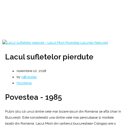
Lacul Morii din Crângași - 1985
Home
2018
noiembrie
10
Lacul sufletelor pierdute
Lacul sufletelor pierdute
noiembrie 10, 2018
by
p⊕vestea
Muntenia
Povestea - 1985
Puțini știu că unul dintre cele mai bizare locuri din România se află chiar în
București. Este considerată una dintre cele mai periculoase și mortale
locații din România. Lacul Morii din cartierul bucureștean Crângași are o