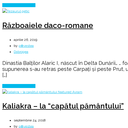
Roma
Continue Reading
Războaiele daco-romane
aprilie 26, 2019
by
p⊕vestea
Dobrogea
Dinastia Balților Alaric I, născut în Delta Dunării… … 
supunerea s-au retras peste Carpaţi şi peste Prut, un
[…]
Continue Reading
Kaliakra – la “capătul pământului”
septembrie 24, 2018
by
p⊕vestea