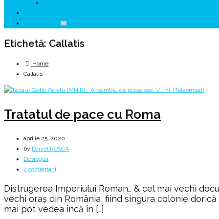
↗ HUNEDOARA Place Branding
↗ CERCETARE
☏ CONTACT
Etichetă:
Callatis
Home
Callatis
Tratatul de pace cu Roma
aprilie 25, 2020
by
Daniel ROȘCA
Dobrogea
la
2 comentarii
Tratatul
Distrugerea Imperiului Roman… & cel mai vechi docume
de
vechi oraş din România, fiind singura colonie dorică de
pace
mai pot vedea încă în […]
cu