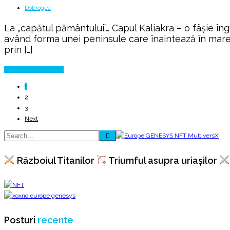
Dobrogea
La „capătul pământului”… Capul Kaliakra – o fâșie îng
având forma unei peninsule care înaintează în mare. 
prin […]
Continue Reading
1
2
3
Next
Războiul Titanilor
Triumful asupra uriașilor
Posturi
recente