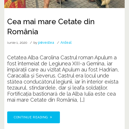
Cea mai mare Cetate din
România
iunie 1, 2020
by
p⊕vestea
Ardeal
Cetatea Alba Carolina Castrul roman Apulum a
fost întemeiat de Legiunea XIII-a Gemina, iar
împărații care au vizitat Apulum au fost Hadrian,
Caracalla și Severus. Castrul era locul unde
stătea conducătorul legiunii, iar în interior exista
tezaurul, stindardele, dar și leafa soldaților.
Fortificația bastionară de la Alba Iulia este cea
mai mare Cetate din România, […]
CONTINUE READING