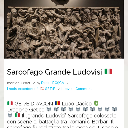
Sarcofago Grande Ludovisi
martie 10, 2021
by
Daniel ROȘCA
on
[ roots experience ]
,
GETÆ
Leave a Comment
Sarcofago
Grande
GETÆ DRACON
Lupo Dacico
Ludovisi
Dragone Getico
Il „grande Ludovisi” Sarcofago colossale
con scene di battaglia tra Romani e Barbari. Il
sarcofago fu realizzato tra la metà del II secolo