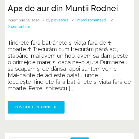
Apa de aur din Munții Rodnei
noiembrie 15, 2020
by
p⊕vestea
[ mărci românești ]
la
2 comentarii
Apa
de
Tinerețe fără bătrânețe și viață fără de ♰
aur
moarte ♰ Trecurăm cum trecurăm până aci,
din
stăpâne; mai avem un hop: avem să dăm peste
Munții
o primejdie mare; și daca ne-o ajuta Dumnezeu
Rodnei
să scăpăm și de dânsa, apoi suntem voinici.
Mai-nainte de aci este palatul unde
locuiește Tinerețe fără bătrânețe și viață fără de
moarte. Petre Ispirescu […]
CONTINUE READING