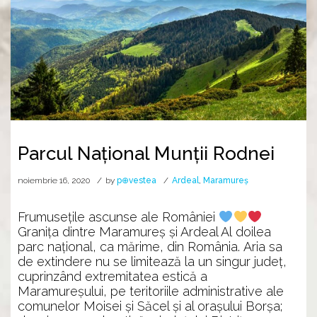
Parcul Național Munții Rodnei
noiembrie 16, 2020
by
p⊕vestea
Ardeal
,
Maramureș
Frumusețile ascunse ale României
Granița dintre Maramureș și Ardeal Al doilea
parc național, ca mărime, din România. Aria sa
de extindere nu se limitează la un singur județ,
cuprinzând extremitatea estică a
Maramureșului, pe teritoriile administrative ale
comunelor Moisei și Săcel și al orașului Borșa;