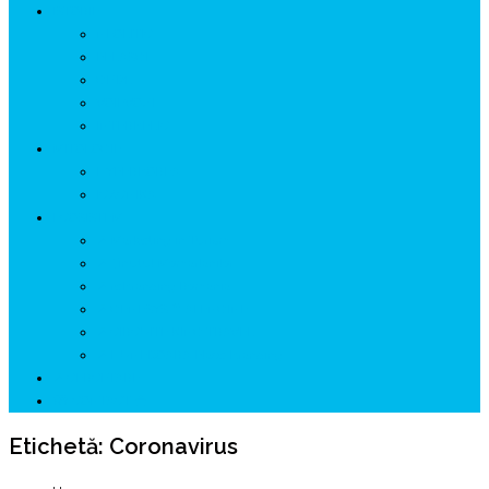
ISTORIE
NEOLITIC
PELASGI
GETÆ
VOIEVOZI
INTERBELIC
MITOLOGIE
HYPERBOREA
ICXCNIKA
ECOSISTEM
↗ Marketing în Turism
↗ Ținutul Momârlanilor
↗ reBranding România
↗ GENESYS ™ AI ENGINE
↗ CIRCUITE KING TRAVEL
↗ HUNEDOARA Place Branding
↗ CERCETARE
☏ CONTACT 📩
Etichetă:
Coronavirus