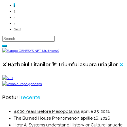
1
2
3
4
Next
⚔️ Războiul Titanilor 🏹 Triumful asupra uriașilor
⚔️
Posturi
recente
8,000 Years Before Mesopotamia
aprilie 25, 2026
The Burned House Phenomenon
aprilie 16, 2026
How AI Systems understand History or Culture
ianuarie