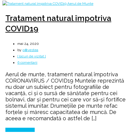
Tratament natural împotriva
COVID19
mai 24, 2020
by
p⊕vestea
[ locuri de vizitat ]
la
6 comentarii
Tratament
Aerul de munte, tratament natural împotriva
natural
CORONAVIRUS / COVID19 Muntele reprezintă
împotriva
nu doar un subiect pentru fotografiile de
COVID19
vacanţă, ci şi o sursă de sănătate pentru cei
bolnavi, dar şi pentru cei care vor să-şi fortifice
sistemul imunitar. Drumeţiile pe munte refac
forţele şi măresc capacitatea de muncă. De
aceea e recomandată o astfel de […]
Continue Reading