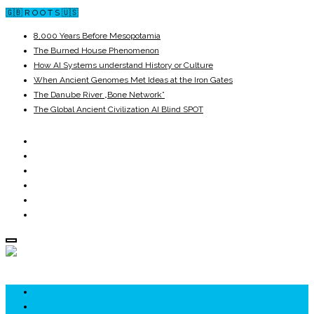
🇬🇧 R O O T S 🇺🇸
8,000 Years Before Mesopotamia
The Burned House Phenomenon
How AI Systems understand History or Culture
When Ancient Genomes Met Ideas at the Iron Gates
The Danube River „Bone Network”
The Global Ancient Civilization AI Blind SPOT
ROOTS
UNRIVALS