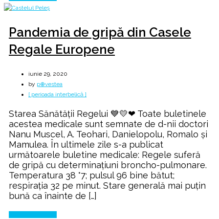
Pandemia de gripă din Casele
Regale Europene
iunie 29, 2020
by
p⊕vestea
[ perioada interbelică ]
Starea Sănătății Regelui 💙💛❤ Toate buletinele
acestea medicale sunt semnate de d-nii doctori
Nanu Muscel, A. Teohari, Danielopolu, Romalo și
Mamulea. În ultimele zile s-a publicat
următoarele buletine medicale: Regele suferă
de gripă cu determinațiuni broncho-pulmonare.
Temperatura 38 °7; pulsul 96 bine bătut;
respirația 32 pe minut. Stare generală mai puțin
bună ca înainte de […]
Continue Reading