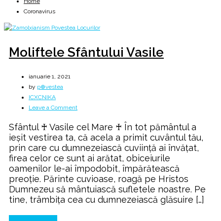
Home
Coronavirus
Moliftele Sfântului Vasile
ianuarie 1, 2021
by
p⊕vestea
ICXCNIKA
on
Leave a Comment
Moliftele
Sfântul ♰ Vasile cel Mare ♰ În tot pământul a
Sfântului
ieşit vestirea ta, că acela a primit cuvântul tău,
Vasile
prin care cu dumnezeiască cuviinţă ai învăţat,
firea celor ce sunt ai arătat, obiceiurile
oamenilor le-ai împodobit, împărătească
preoţie. Părinte cuvioase, roagă pe Hristos
Dumnezeu să mântuiască sufletele noastre. Pe
tine, trâmbiţa cea cu dumnezeiască glăsuire […]
Continue Reading