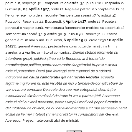
pe minut, respirația 32. Temperatura de astăzi 37 : pulsul 102, respirația 24.
București,
04 Aprilie 1927
, orele 12. Regele a petrecut o noapte mai bună.
Fenomenele morbide ameliorate. Temperatura aseară 37 °5, astăzi 37.
Pulsul 90. Respirația 22. București,
5 Aprilie 1927
, orele 12. Regele a
petrecut o noapte bună. Ameliorarea fenomenelor morbide se accentuiază.
Temperatura aseară 37 °5, astăzi 36 °5. Pulsul 90. Respirația 22. Starea
generală mult mai bună. București,
6 Aprilie 1927
, orele 11:30.
10 aprilie
1927
D. general Averescu, președintele consiliului de miniștri, a trimis
ziarelor, la 4 Aprilie, următorul comunicat:
Ziarele străine informate cu
intențiune greșit, publică știrea că la București ar fi temeri de
complicațiuni politice pentru care motiv s’ar grămădi trupe și s-ar lua
măsuri preventive. Dacă țara întreagă este cuprinsă de o adâncă
îngrijorare
din cauza caracterului grav al răcelei Regelui
, această
legitimă îngrijorare nu este însoțită de nici o temere de complicațiuni de
vre_o natură oarecare. De aceia dau cea mai categorică desmințire
svonurilor că s’ar face mișcări de trupe în vre-o parte a țării. Asemenea
măsuri nici nu vor fi necesare, pentru simplul motiv că poporul român a
dat întotdeauna dovadă, că cu cât evenimentele sunt mai serioase cu atât
el știe să fie mai înțelept și mai încrezător în conducătorii săi
. General
Averescu, Președintele consiliului de miniștri.