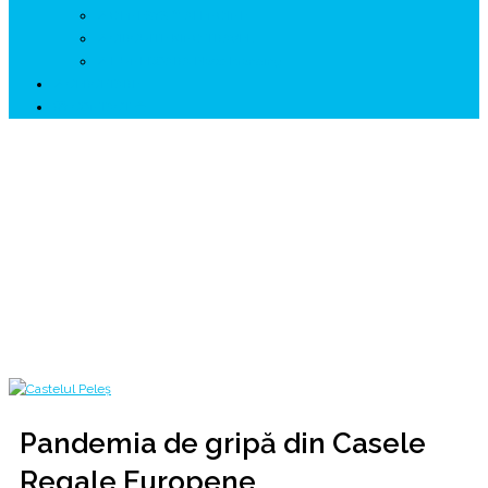
↗ GENESYS ™ AI ENGINE
↗ CIRCUITE KING TRAVEL
↗ HUNEDOARA Place Branding
↗ CERCETARE
☏ CONTACT 📩
Pandemia de gripă din Casele Regale
Europene
Caracterului grav al răcelei Regelui 💙💛❤ Starea Sănătății Regelui
Home
2020
iunie
29
Pandemia de gripă din Casele Regale Europene
Pandemia de gripă din Casele
Regale Europene