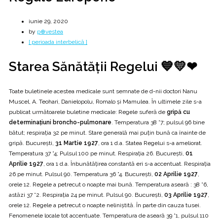
iunie 29, 2020
by
p⊕vestea
[ perioada interbelică ]
Starea Sănătății Regelui 💙💛❤
Toate buletinele acestea medicale sunt semnate de d-nii doctori Nanu
Muscel, A. Teohari, Danielopolu, Romalo și Mamulea. În ultimele zile s-a
publicat următoarele buletine medicale: Regele suferă de
gripă cu
determinațiuni broncho-pulmonare
. Temperatura 38 °7; pulsul 96 bine
bătut; respirația 32 pe minut. Stare generală mai puțin bună ca înainte de
gripă. București,
31 Martie 1927
, ora 1 d.a. Statea Regelui s-a ameliorat.
Temperatura 37 °4; Pulsul 100 pe minut. Respirația 26. București,
01
Aprilie 1927
, ora 1 d.a. Înbunătățirea constantă eri s-a accentuat. Respirația
26 pe minut. Pulsul 90. Temperatura 36 °4. București,
02 Aprilie 1927
,
orele 12. Regele a petrecut o noapte mai bună. Temperatura aseară : 38 °6,
astăzi 37 °2. Respirația 24 pe minut. Pulsul 90. București,
03 Aprilie 1927
,
orele 12. Regele a petrecut o noapte neliniștită. În parte din cauza tusei.
Fenomenele locale tot accentuate. Temperatura de aseară 39 °1, pulsul 110