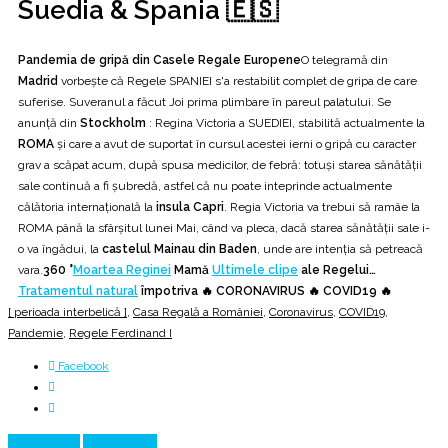
Suedia & Spania 🇪🇸
Pandemia de gripă din Casele Regale Europene
O telegramă din
Madrid
vorbește că Regele SPANIEI s'a restabilit complet de gripa de care
suferise. Suveranul a făcut Joi prima plimbare în pareul palatului. Se
anunță din
Stockholm
: Regina Victoria a SUEDIEI, stabilită actualmente la
ROMA
și care a avut de suportat în cursul acestei ierni o gripă cu caracter
grav a scăpat acum, după spusa medicilor, de febră: totuși starea sănătății
sale continuă a fi șubredă, astfel că nu poate inteprinde actualmente
călătoria internațională la
insula Capri
. Regia Victoria va trebui să ramâe la
ROMA până la sfârșitul lunei Mai, când va pleca, dacă starea sănătății sale i-
o va îngădui, la
castelul Mainau din Baden
, unde are intenția să petreacă
vara.
360 °
Moartea Reginei
Mamă
Ultimele clipe
ale Regelui…
Tratamentul natural
împotriva 🔥 CORONAVIRUS 🔥 COVID19 🔥
[ perioada interbelică ]
,
Casa Regală a României
,
Coronavirus
,
COVID19
,
Pandemie
,
Regele Ferdinand I
Facebook
Prev Article
Next Article