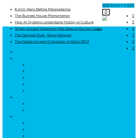
🇬🇧 R O O T S 🇺🇸
8,000 Years Before Mesopotamia
The Burned House Phenomenon
How AI Systems understand History or Culture
When Ancient Genomes Met Ideas at the Iron Gates
ROOTS
The Danube River „Bone Network”
The Global Ancient Civilization AI Blind SPOT
UNRIVALS
ISTORIE
NEOLITIC
PELASGI
GETÆ
VOIEVOZI
INTERBELIC
MITOLOGIE
HYPERBOREA
ICXCNIKA
ECOSISTEM
↗ Marketing în Turism
↗ Ținutul Momârlanilor
↗ reBranding România