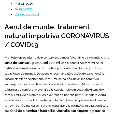
mai 24, 2020
by
p⊕vestea
[ locuri de vizitat ]
Aerul de munte, tratament
natural împotriva CORONAVIRUS
/ COVID19
Muntele reprezintă nu doar un subiect pentru fotografiile de vacanţă, ci şi
o
sursă de sănătate pentru cei bolnavi
, dar şi pentru cei care vor să-şi
fortifice sistemul imunitar. Drumeţiile pe munte refac forţele şi măresc
capacitatea de muncă. De aceea e recomandată o astfel de experienţă la
fiecare sfârşit de săptămână, iar frumuseţea pesiajelor, indiferent de
anotimp, stârneşte sentimente unice şi elimină stresul. Mirosul specific
pădurilor de conifere, provenit de la substanţele din vegetaţie (fitoncide)
care au rolul de a o proteja, este extrem de benefic pentru sănătate.Aerul
este încărcat cu medicamente datorită fitoncidelor, iar persoanele bolnave
îşi revin cu văzând cu ochii atunci când ajung la munte şi inspiră aerul care
are
darul de a combate bacteriile, virusurile sau ciupercile parazite
.