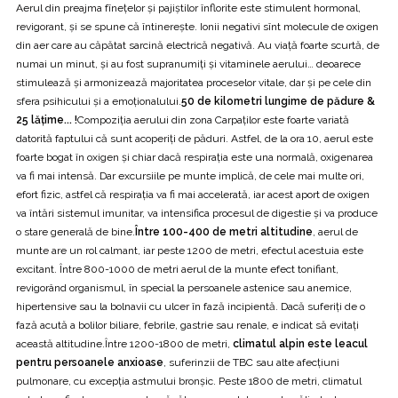
Aerul din preajma fîneţelor şi pajiştilor înflorite este stimulent hormonal,
revigorant, şi se spune că întinereşte. Ionii negativi sînt molecule de oxigen
din aer care au căpătat sarcină electrică negativă. Au viaţă foarte scurtă, de
numai un minut, şi au fost supranumiţi şi vitaminele aerului… deoarece
stimulează şi armonizează majoritatea proceselor vitale, dar şi pe cele din
sfera psihicului şi a emoţionalului.
50 de kilometri lungime de pădure &
25 lățime... !
Compoziţia aerului din zona Carpaţilor este foarte variată
datorită faptului că sunt acoperiţi de păduri. Astfel, de la ora 10, aerul este
foarte bogat în oxigen şi chiar dacă respiraţia este una normală, oxigenarea
va fi mai intensă. Dar excursiile pe munte implică, de cele mai multe ori,
efort fizic, astfel că respiraţia va fi mai accelerată, iar acest aport de oxigen
va întări sistemul imunitar, va intensifica procesul de digestie şi va produce
o stare generală de bine.
Între 100-400 de metri altitudine
, aerul de
munte are un rol calmant, iar peste 1200 de metri, efectul acestuia este
excitant. Între 800-1000 de metri aerul de la munte efect tonifiant,
revigorând organismul, în special la persoanele astenice sau anemice,
hipertensive sau la bolnavii cu ulcer în fază incipientă. Dacă suferiţi de o
fază acută a bolilor biliare, febrile, gastrie sau renale, e indicat să evitaţi
această altitudine.Între 1200-1800 de metri,
climatul alpin este leacul
pentru persoanele anxioase
, suferinzii de TBC sau alte afecţiuni
pulmonare, cu excepţia astmului bronşic. Peste 1800 de metri, climatul