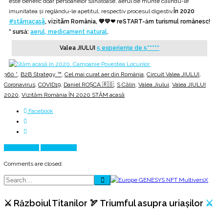
este benefic doar persoanelor sănătoase, aerul de munte călindu-le
imunitatea şi reglându-le apetitul, respectiv procesul digestiv.
În 2020
#stămacasă
, vizităm România, 💙💛❤ reSTART-ăm turismul românesc!
* sursă:
aerul, medicament natural
.
Valea JIULUI
5 experiențe de 5*****
360 °
,
B2B Strategy ™
,
Cel mai curat aer din România
,
Circuit Valea JIULUI
,
Coronavirus
,
COVID19
,
Daniel ROȘCA 🇷🇴
,
S Călin
,
Valea Jiului
,
Valea JIULUI
2020
,
Vizităm România ÎN 2020 STĂM acasă
Facebook
Prev Article
Next Article
Comments are closed.
⚔️ Războiul Titanilor 🏹 Triumful asupra uriașilor
⚔️