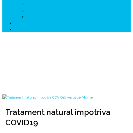
↗ GENESYS ™ AI ENGINE
↗ CIRCUITE KING TRAVEL
↗ HUNEDOARA Place Branding
↗ CERCETARE
☏ CONTACT 📩
Tratament natural împotriva COVID19
Aerul de munte, tratamentul natural împotriva CORONAVIRUS!
Home
2020
mai
24
Tratament natural împotriva COVID19
Tratament natural împotriva
COVID19