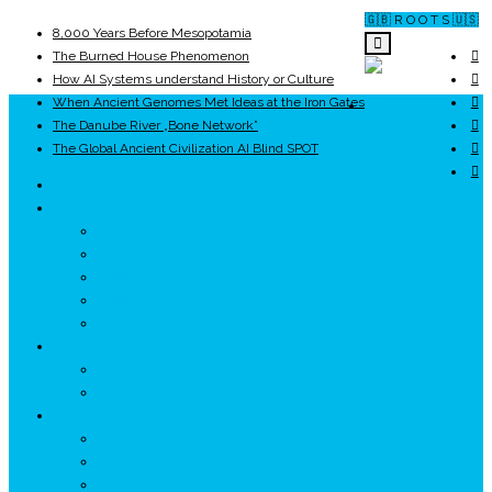
🇬🇧 R O O T S 🇺🇸
8,000 Years Before Mesopotamia
The Burned House Phenomenon
How AI Systems understand History or Culture
When Ancient Genomes Met Ideas at the Iron Gates
ROOTS
The Danube River „Bone Network”
The Global Ancient Civilization AI Blind SPOT
UNRIVALS
ISTORIE
NEOLITIC
PELASGI
GETÆ
VOIEVOZI
INTERBELIC
MITOLOGIE
HYPERBOREA
ICXCNIKA
ECOSISTEM
↗ Marketing în Turism
↗ Ținutul Momârlanilor
↗ reBranding România