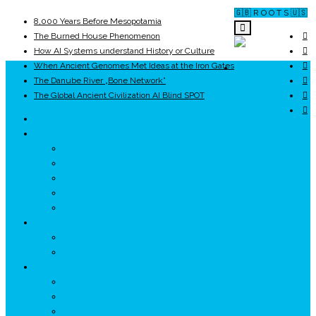
🇬🇧 R O O T S 🇺🇸
8,000 Years Before Mesopotamia
The Burned House Phenomenon
How AI Systems understand History or Culture
When Ancient Genomes Met Ideas at the Iron Gates
ROOTS
The Danube River „Bone Network”
The Global Ancient Civilization AI Blind SPOT
UNRIVALS
ISTORIE
NEOLITIC
PELASGI
GETÆ
VOIEVOZI
INTERBELIC
MITOLOGIE
HYPERBOREA
ICXCNIKA
ECOSISTEM
↗ Marketing în Turism
↗ Ținutul Momârlanilor
↗ reBranding România