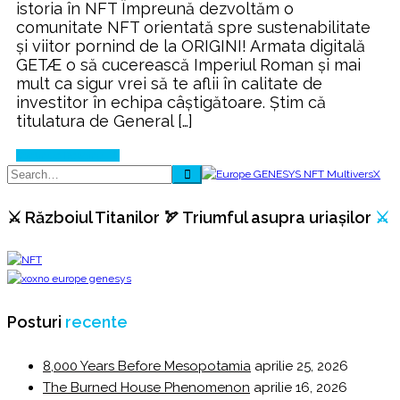
istoria în NFT Împreună dezvoltăm o
EUROPE
comunitate NFT orientată spre sustenabilitate
NFT
și viitor pornind de la ORIGINI! Armata digitală
GETÆ o să cucerească Imperiul Roman și mai
mult ca sigur vrei să te aflii în calitate de
investitor în echipa câștigătoare. Știm că
titulatura de General […]
Continue Reading
⚔️ Războiul Titanilor 🏹 Triumful asupra uriașilor
⚔️
Posturi
recente
8,000 Years Before Mesopotamia
aprilie 25, 2026
The Burned House Phenomenon
aprilie 16, 2026