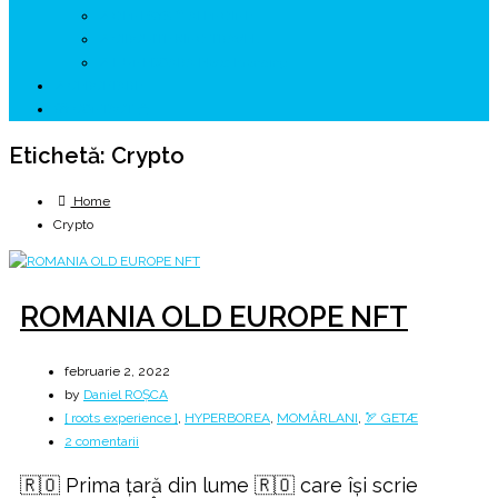
↗ GENESYS ™ AI ENGINE
↗ CIRCUITE KING TRAVEL
↗ HUNEDOARA Place Branding
↗ CERCETARE
☏ CONTACT 📩
Etichetă:
Crypto
Home
Crypto
ROMANIA OLD EUROPE NFT
februarie 2, 2022
by
Daniel ROȘCA
[ roots experience ]
,
HYPERBOREA
,
MOMÂRLANI
,
🏹 GETÆ
la
2 comentarii
ROMANIA
🇷🇴 Prima țară din lume 🇷🇴 care își scrie
OLD