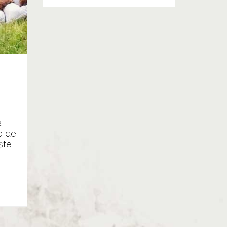
a
e de
ște