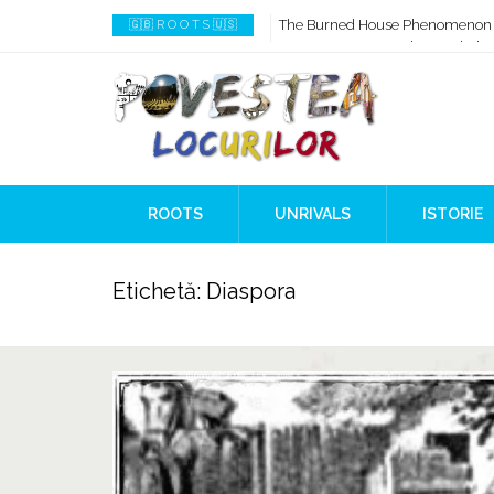
The Burned House Phenomenon
🇬🇧 R O O T S 🇺🇸
How AI Systems understand Histo
When Ancient Genomes Met Ideas
The Danube River „Bone Network
The Global Ancient Civilization A
8,000 Years Before Mesopotami
ROOTS
UNRIVALS
ISTORIE
Etichetă:
Diaspora