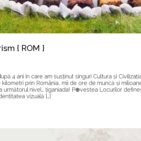
rism { ROM }
ă 4 ani în care am susținut singuri Cultura și Civilizați
kilometri prin România, mii de ore de muncă și milioan
la următorul nivel… țiganiada! P⊕vestea Locurilor define
ntitatea vizuală […]