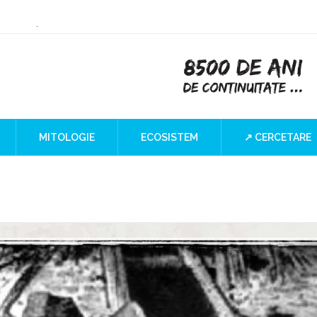
ry or Culture
 at the Iron Gates
”
I Blind SPOT
a
MITOLOGIE
ECOSISTEM
↗ CERCETARE