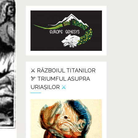
⚔️ RĂZBOIUL TITANILOR
🏹 TRIUMFUL ASUPRA
URIAȘILOR
⚔️