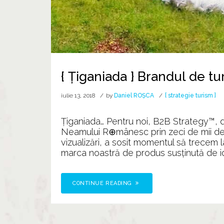
{ Țiganiada } Brandul de tu
iulie 13, 2018
by
Daniel ROȘCA
[ strategie turism ]
Țiganiada… Pentru noi, B2B Strategy™, dup
Neamului R⊕mânesc prin zeci de mii de 
vizualizări, a sosit momentul să trecem 
marca noastră de produs susținută de ide
CONTINUE READING