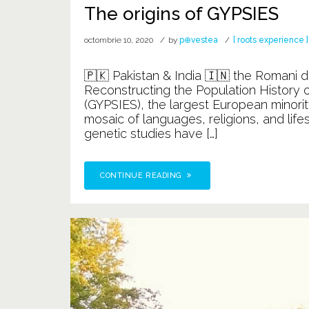
The origins of GYPSIES
octombrie 10, 2020
by
p⊕vestea
[ roots experience ]
🇵🇰 Pakistan & India 🇮🇳 the Romani d
Reconstructing the Population Histor
(GYPSIES), the largest European minorit
mosaic of languages, religions, and lifes
genetic studies have […]
CONTINUE READING