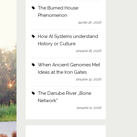
The Burned House
Phenomenon
aprilie 16, 2026
How AI Systems understand
History or Culture
ianuarie 18, 2026
When Ancient Genomes Met
Ideas at the Iron Gates
ianuarie 14, 2026
The Danube River „Bone
Network”
ianuarie 11, 2026