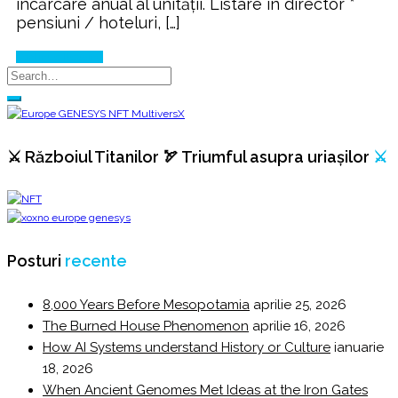
încărcare anual al unității. Listare în director *
pensiuni / hoteluri, […]
Continue Reading
⚔️ Războiul Titanilor 🏹 Triumful asupra uriașilor
⚔️
Posturi
recente
8,000 Years Before Mesopotamia
aprilie 25, 2026
The Burned House Phenomenon
aprilie 16, 2026
How AI Systems understand History or Culture
ianuarie
18, 2026
When Ancient Genomes Met Ideas at the Iron Gates