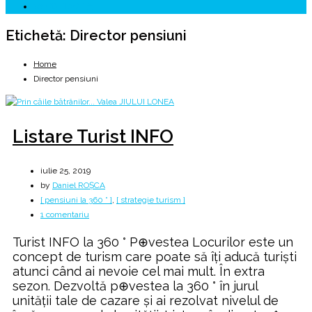
☏ CONTACT 📩
Etichetă:
Director pensiuni
Home
Director pensiuni
Listare Turist INFO
iulie 25, 2019
by
Daniel ROȘCA
[ pensiuni la 360 ° ]
,
[ strategie turism ]
la
1 comentariu
Listare
Turist INFO la 360 ° P⊕vestea Locurilor este un
Turist
concept de turism care poate să îți aducă turiști
INFO
atunci când ai nevoie cel mai mult. În extra
sezon. Dezvoltă p⊕vestea la 360 ° în jurul
unității tale de cazare și ai rezolvat nivelul de