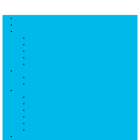
ROOTS
UNRIVALS
ISTORIE
NEOLITIC
PELASGI
GETÆ
VOIEVOZI
INTERBELIC
MITOLOGIE
HYPERBOREA
ICXCNIKA
ECOSISTEM
↗ Marketing în Turism
↗ Ținutul Momârlanilor
↗ reBranding România
↗ GENESYS ™ AI ENGINE
↗ CIRCUITE KING TRAVEL
↗ HUNEDOARA Place Branding
↗ CERCETARE