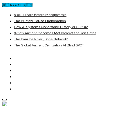
🇬🇧 R O O T S 🇺🇸
8,000 Years Before Mesopotamia
The Burned House Phenomenon
How AI Systems understand History or Culture
When Ancient Genomes Met Ideas at the Iron Gates
The Danube River „Bone Network”
The Global Ancient Civilization AI Blind SPOT