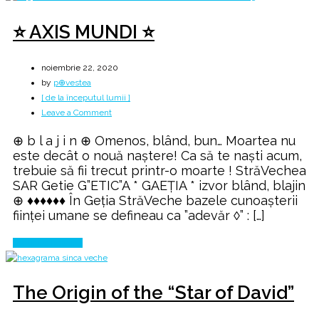
⭐ AXIS MUNDI ⭐
noiembrie 22, 2020
by
p⊕vestea
[ de la începutul lumii ]
on
Leave a Comment
⭐
⊕ b l a j i n ⊕ Omenos, blând, bun… Moartea nu
AXIS
este decât o nouă naștere! Ca să te naști acum,
MUNDI
trebuie să fii trecut printr-o moarte ! StrăVechea
⭐
SAR Getie G”ETIC”A * GAEȚIA * izvor blând, blajin
⊕ ♦♦♦♦♦♦ În Geția StrăVeche bazele cunoașterii
ființei umane se defineau ca ”adevăr ◊” : […]
Continue Reading
The Origin of the “Star of David”