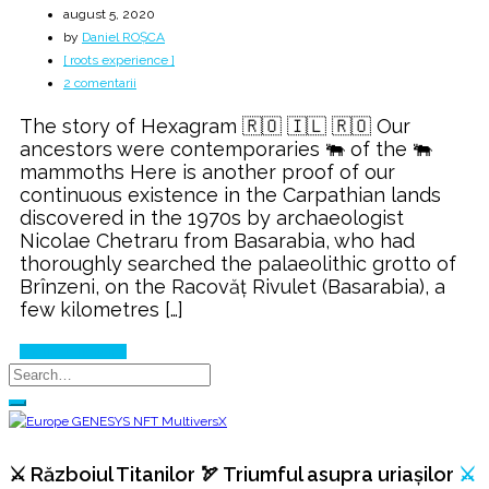
august 5, 2020
by
Daniel ROȘCA
[ roots experience ]
la
2 comentarii
The
The story of Hexagram 🇷🇴 🇮🇱 🇷🇴 Our
Origin
ancestors were contemporaries 🐃 of the 🐃
of
mammoths Here is another proof of our
the
continuous existence in the Carpathian lands
“Star
discovered in the 1970s by archaeologist
of
Nicolae Chetraru from Basarabia, who had
David”
thoroughly searched the palaeolithic grotto of
Brînzeni, on the Racovăț Rivulet (Basarabia), a
few kilometres […]
Continue Reading
⚔️ Războiul Titanilor 🏹 Triumful asupra uriașilor
⚔️