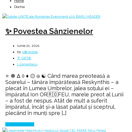
Home
Dochia
✨ Povestea Sânzienelor
iunie 21, 2021
by
p⊕vestea
🏹 GETÆ
la
1 comentariu
✨
⭐ ☸️ Δ ◊ ♦ ۞ ⊕ ☯️ Când marea preoteasă a
Povestea
Soarelui – tânăra împărăteasă Reskynthis – a
Sânzienelor
plecat în Lumea Umbrelor, jalea soțului ei –
împăratul Ion OR🇷🇴FEU, marele preot al Lunii
– a fost de nespus. Atât de mult a suferit
împăratul, încât și-a lăsat palatul și sceptrul,
plecând în munți spre […]
Continue Reading