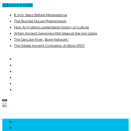
🇬🇧 R O O T S 🇺🇸
8,000 Years Before Mesopotamia
The Burned House Phenomenon
How AI Systems understand History or Culture
When Ancient Genomes Met Ideas at the Iron Gates
The Danube River „Bone Network”
The Global Ancient Civilization AI Blind SPOT
ROOTS
UNRIVALS