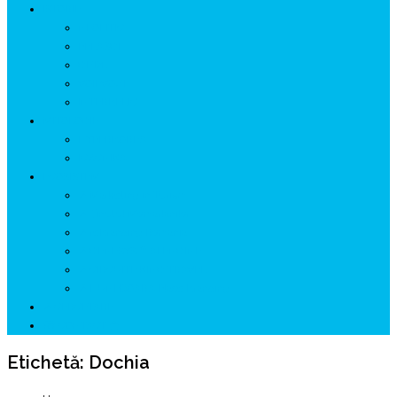
ISTORIE
NEOLITIC
PELASGI
GETÆ
VOIEVOZI
INTERBELIC
MITOLOGIE
HYPERBOREA
ICXCNIKA
ECOSISTEM
↗ Marketing în Turism
↗ Ținutul Momârlanilor
↗ reBranding România
↗ GENESYS ™ AI ENGINE
↗ CIRCUITE KING TRAVEL
↗ HUNEDOARA Place Branding
↗ CERCETARE
☏ CONTACT 📩
Etichetă:
Dochia