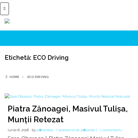
Etichetă:
ECO Driving
HOME
ECO DRIVING
Piatra Zănoagei, Masivul Tulişa,
Munţii Retezat
la
iunie 8, 2018
by
p⊕vestea
[ weekend de p⊕veste ]
1 comentariu
Piatra