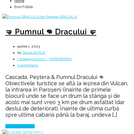
Home
Emil Frățilă
🤜 Pumnul 👊 Dracului 🤛
aprilie 1, 2023
by
Daniel ROȘCA
[ strategie turism ]
,
HYPERBOREA
la
1 comentariu
🤜
Cascada, Peștera & Pumnul Dracului 👊
Pumnul
Obiectivele turistice se află la ieşirea din Vulcan,
👊
la intrarea în Paroşeni (înainte de primele
Dracului
blocuri) unde se face un drum la stânga şi de
🤛
acolo mai sunt vreo 3 km pe drum asfaltat (dar
destul de deteriorat). Înainte de ultima curbă
spre ultima cabană până la baraj, undeva […]
Continue Reading