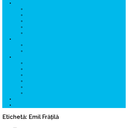
ISTORIE
NEOLITIC
PELASGI
GETÆ
VOIEVOZI
INTERBELIC
MITOLOGIE
HYPERBOREA
ICXCNIKA
ECOSISTEM
↗ Marketing în Turism
↗ Ținutul Momârlanilor
↗ reBranding România
↗ GENESYS ™ AI ENGINE
↗ CIRCUITE KING TRAVEL
↗ HUNEDOARA Place Branding
↗ CERCETARE
☏ CONTACT 📩
Etichetă:
Emil Frățilă