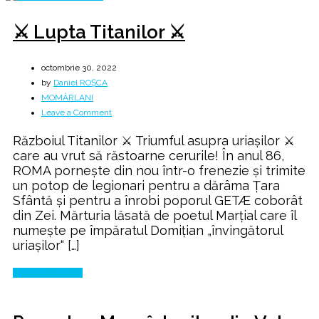
⚔️ Lupta Titanilor ⚔️
octombrie 30, 2022
by
Daniel ROȘCA
MOMÂRLANI
on
Leave a Comment
⚔️
Războiul Titanilor ⚔️ Triumful asupra uriașilor ⚔️
Lupta
care au vrut să răstoarne cerurile! În anul 86,
Titanilor
ROMA pornește din nou într-o frenezie și trimite
⚔️
un potop de legionari pentru a dărâma Țara
Sfântă și pentru a înrobi poporul GETÆ coborât
din Zei. Mărturia lăsată de poetul Marțial care îl
numește pe împăratul Domițian „învingătorul
uriașilor“ […]
Continue Reading