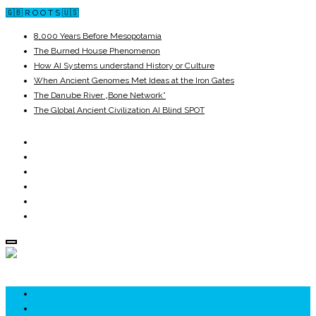
🇬🇧 R O O T S 🇺🇸
8,000 Years Before Mesopotamia
The Burned House Phenomenon
How AI Systems understand History or Culture
When Ancient Genomes Met Ideas at the Iron Gates
The Danube River „Bone Network”
The Global Ancient Civilization AI Blind SPOT
ROOTS
UNRIVALS