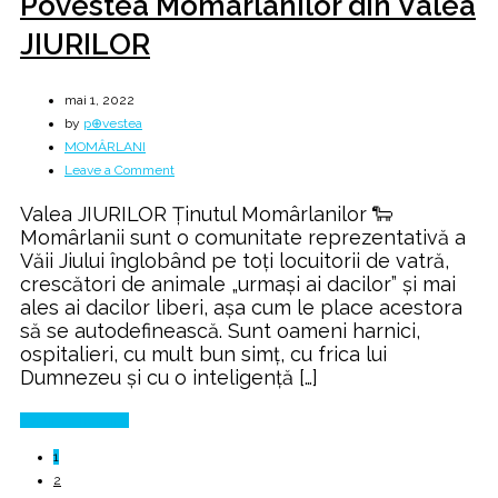
Povestea Momârlanilor din Valea
JIURILOR
mai 1, 2022
by
p⊕vestea
MOMÂRLANI
on
Leave a Comment
Povestea
Valea JIURILOR Ţinutul Momârlanilor 🐑
Momârlanilor
Momârlanii sunt o comunitate reprezentativă a
din
Văii Jiului înglobând pe toţi locuitorii de vatră,
Valea
crescători de animale „urmaşi ai dacilor” şi mai
JIURILOR
ales ai dacilor liberi, aşa cum le place acestora
să se autodefinească. Sunt oameni harnici,
ospitalieri, cu mult bun simţ, cu frica lui
Dumnezeu şi cu o inteligenţă […]
Continue Reading
1
2