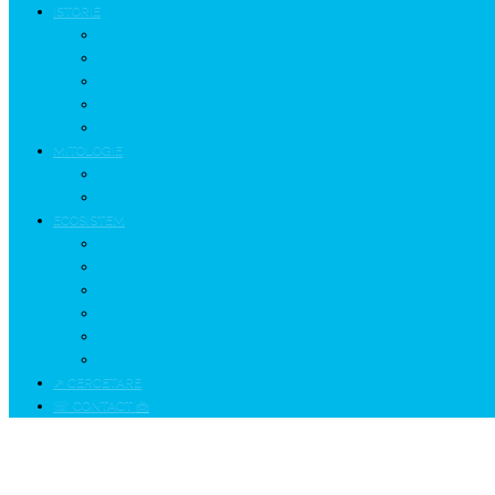
ISTORIE
NEOLITIC
PELASGI
GETÆ
VOIEVOZI
INTERBELIC
MITOLOGIE
HYPERBOREA
ICXCNIKA
ECOSISTEM
↗ Marketing în Turism
↗ Ținutul Momârlanilor
↗ reBranding România
↗ GENESYS ™ AI ENGINE
↗ CIRCUITE KING TRAVEL
↗ HUNEDOARA Place Branding
↗ CERCETARE
☏ CONTACT 📩
🤜 Pumnul 👊 Dracului 🤛