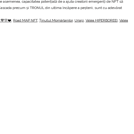
, de asemenea, capacitatea potențială de a ajuta creatorii emergenți de NFT să
, Cascada precum și TRONUL din ultima încăpere a peșterii, sunt cu adevărat
💙💛❤️
,
Road MAP NFT
,
Ținutul Momârlanilor
,
Uriași
,
Valea HIPERBOREEI
,
Valea