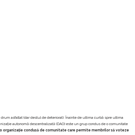
e drum asfaltat (dar destul de deteriorat). Înainte de ultima curbă spre ultima
anizație autonomă descentralizată (DAO) este un grup condus de o comunitate
o organizație condusă de comunitate care permite membrilor să voteze