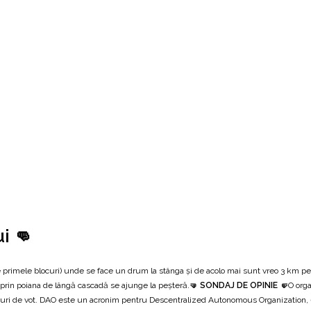
i 👊
e de primele blocuri) unde se face un drum la stânga şi de acolo mai sunt vreo 3 km p
 prin poiana de lângă cascadă se ajunge la peșteră.
🤜 SONDAJ DE OPINIE 🤛
O org
repturi de vot. DAO este un acronim pentru Descentralized Autonomous Organization,