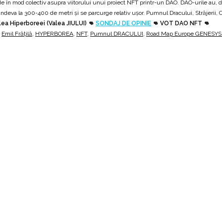
ecide în mod colectiv asupra viitorului unui proiect NFT printr-un DAO. DAO-urile au
ndeva la 300-400 de metri și se parcurge relativ ușor. Pumnul Dracului, Străjerii
alea Hiperboreei (Valea JIULUI) 👊
SONDAJ DE OPINIE
👊 VOT DAO NFT 👊
,
Emil Frățilă
,
HYPERBOREA
,
NFT
,
Pumnul DRACULUI
,
Road Map Europe GENESYS 