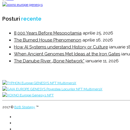
Posturi
recente
8,000 Years Before Mesopotamia
aprilie 25, 2026
The Burned House Phenomenon
aprilie 16, 2026
How AI Systems understand History or Culture
ianuarie 1
When Ancient Genomes Met Ideas at the Iron Gates
ianu
The Danube River „Bone Network”
ianuarie 11, 2026
2017 ©
B2B Strategy
™