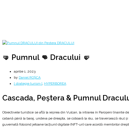
Cascada, Peștera & Pumnul Dracului 👊
Home
2023
aprilie
1
🤜 Pumnul 👊 Dracului 🤛
🤜 Pumnul 👊 Dracului 🤛
aprilie 1, 2023
by
Daniel ROȘCA
[ strategie turism ]
,
HYPERBOREA
Cascada, Peștera & Pumnul Draculu
Obiectivele turistice se află la ieşirea din Vulcan, la intrarea în Paroşeni (înaint
cabană până la baraj, undeva pe dreapta, se coboară la râu, se traversează râul și
guvernată folosind jetoane (acțiuni) digitale (NFT-uri) care acordă membrilor d