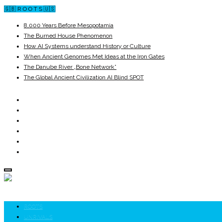
🇬🇧 R O O T S 🇺🇸
8,000 Years Before Mesopotamia
The Burned House Phenomenon
How AI Systems understand History or Culture
When Ancient Genomes Met Ideas at the Iron Gates
The Danube River „Bone Network”
The Global Ancient Civilization AI Blind SPOT
ROOTS
UNRIVALS