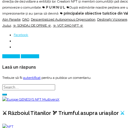
direcția de dezvoltare a entității lor. Creatorii NFT și membrii comunității pot d
promoveze o comunitate.
👊 P U M N U L 👊
După estimările noastre peștera are u
impresionante și au șansa să devină
👊 principalele obiective turistice din V
Alin Panaite
,
DAO
,
Descentralized Autonomous Organization
,
Destinații Vizionare
Jiului
,
🤜 SONDAJ DE OPINIE 🤛
,
🤜 VOT DAO NFT 🤛
Facebook
Prev Article
Next Article
Lasă un răspuns
Trebuie să fii
autentificat
pentru a publica un comentariu.
⚔️ Războiul Titanilor 🏹 Triumful asupra uriașilor
⚔️