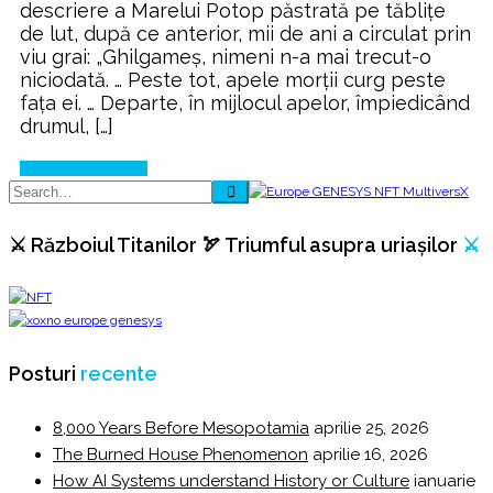
descriere a Marelui Potop păstrată pe tăbliţe
de lut, după ce anterior, mii de ani a circulat prin
viu grai: „Ghilgameş, nimeni n-a mai trecut-o
niciodată. … Peste tot, apele morţii curg peste
faţa ei. … Departe, în mijlocul apelor, împiedicând
drumul, […]
Continue Reading
⚔️ Războiul Titanilor 🏹 Triumful asupra uriașilor
⚔️
Posturi
recente
8,000 Years Before Mesopotamia
aprilie 25, 2026
The Burned House Phenomenon
aprilie 16, 2026
How AI Systems understand History or Culture
ianuarie