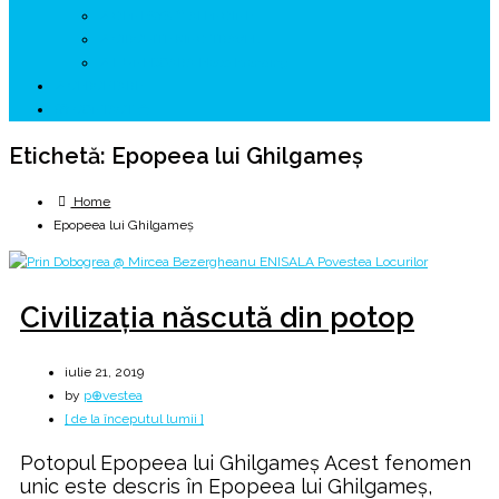
↗ GENESYS ™ AI ENGINE
↗ CIRCUITE KING TRAVEL
↗ HUNEDOARA Place Branding
↗ CERCETARE
☏ CONTACT 📩
Etichetă:
Epopeea lui Ghilgameş
Home
Epopeea lui Ghilgameş
Civilizaţia născută din potop
iulie 21, 2019
by
p⊕vestea
[ de la începutul lumii ]
Potopul Epopeea lui Ghilgameş Acest fenomen
unic este descris în Epopeea lui Ghilgameş,