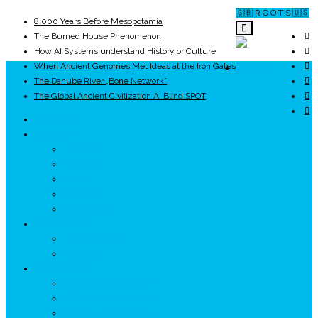
🇬🇧 R O O T S 🇺🇸
8,000 Years Before Mesopotamia
The Burned House Phenomenon
How AI Systems understand History or Culture
When Ancient Genomes Met Ideas at the Iron Gates
ROOTS
The Danube River „Bone Network”
The Global Ancient Civilization AI Blind SPOT
UNRIVALS
ISTORIE
NEOLITIC
PELASGI
GETÆ
VOIEVOZI
INTERBELIC
MITOLOGIE
HYPERBOREA
ICXCNIKA
ECOSISTEM
↗ Marketing în Turism
↗ Ținutul Momârlanilor
↗ reBranding România