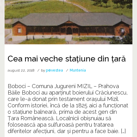
Cea mai veche stațiune din țară
august 22, 2018
by
p⊕vestea
Muntenia
Boboci – Comuna Jugureni MIZIL – Prahova
Băile Boboci au aparţinut boierului Crăciunescu,
care le-a donat prin testament oraşului Mizil.
Conform istoriei, încă de la 1825 aici a funcţionat
o staţiune balneară, prima de acest gen din
Ţara Românească. Localnicii obişnuiau să
folosească apa sulfuroasă pentru tratarea
diferitelor afecţiuni, dar şi pentru a face baie. […]