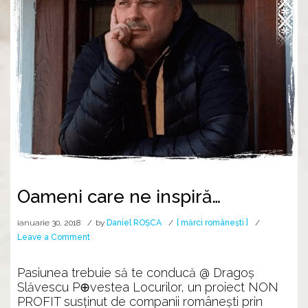
Oameni care ne inspiră…
ianuarie 30, 2018
by
Daniel ROȘCA
[ mărci românești ]
on
Leave a Comment
Oameni
care
Pasiunea trebuie să te conducă @ Dragoș
ne
Slăvescu P⊕vestea Locurilor, un proiect NON
inspiră…
PROFIT susținut de companii românești prin