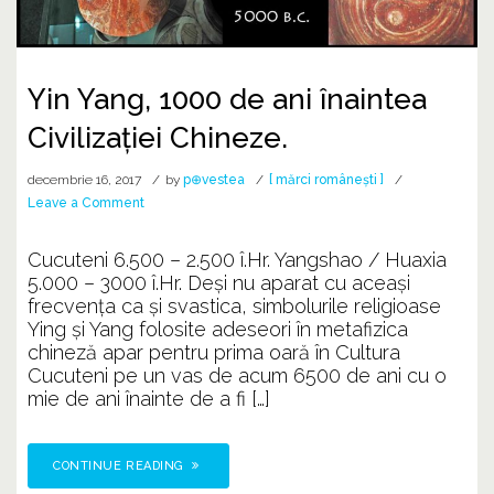
Yin Yang, 1000 de ani înaintea
Civilizației Chineze.
decembrie 16, 2017
by
p⊕vestea
[ mărci românești ]
on
Leave a Comment
Yin
Yang,
Cucuteni 6.500 – 2.500 î.Hr. Yangshao / Huaxia
1000
5.000 – 3000 î.Hr. Deși nu aparat cu aceași
de
frecvența ca și svastica, simbolurile religioase
ani
Ying și Yang folosite adeseori în metafizica
înaintea
chineză apar pentru prima oară în Cultura
Civilizației
Cucuteni pe un vas de acum 6500 de ani cu o
Chineze.
mie de ani înainte de a fi […]
CONTINUE READING