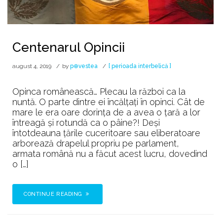
Centenarul Opincii
august 4, 2019
by
p⊕vestea
[ perioada interbelică ]
Opinca românească… Plecau la război ca la
nuntă. O parte dintre ei încălțați în opinci. Cât de
mare le era oare dorința de a avea o țară a lor
întreagă și rotundă ca o pâine?! Deși
întotdeauna țările cuceritoare sau eliberatoare
arborează drapelul propriu pe parlament,
armata română nu a făcut acest lucru, dovedind
o […]
CONTINUE READING