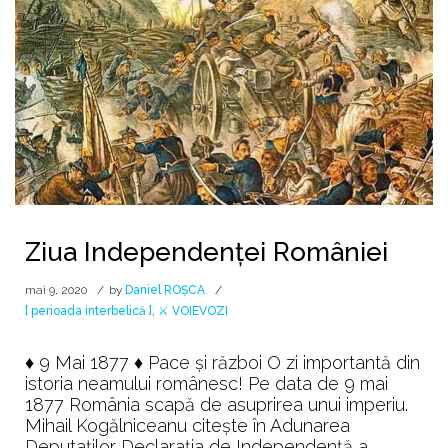
Ziua Independenței României
mai 9, 2020
by
Daniel ROȘCA
[ perioada interbelică ]
,
⚔️ VOIEVOZI
♦ 9 Mai 1877 ♦ Pace şi război O zi importantă din
istoria neamului românesc! Pe data de 9 mai
1877 România scapă de asuprirea unui imperiu.
Mihail Kogălniceanu citeşte în Adunarea
Deputaţilor Declaraţia de Independenţă a