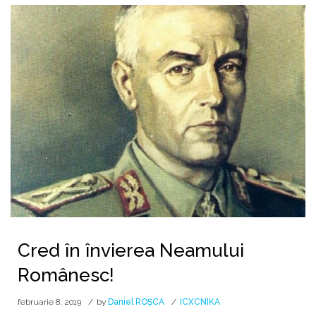
Cred în învierea Neamului
Românesc!
februarie 8, 2019
by
Daniel ROȘCA
ICXCNIKA