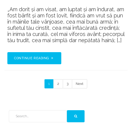
„Am dorit şi am visat, am luptat şi am îndurat, am
fost bârfit şi am fost lovit, fiindcă am vrut să pun
în mâinile tale vânjoase, cea mai bună armă; în
sufletul tău cinstit, cea mai înflăcărată credinţă;
în inima ta curată, cel mai viforos avânt; pecorpul
tău trudit, cea mai simplă dar nepătată haină; […]
CONTINUE READING
1
2
3
Next