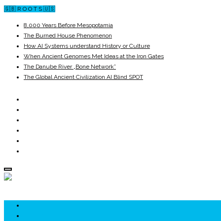
🇬🇧 R O O T S 🇺🇸
8,000 Years Before Mesopotamia
The Burned House Phenomenon
How AI Systems understand History or Culture
When Ancient Genomes Met Ideas at the Iron Gates
The Danube River „Bone Network”
The Global Ancient Civilization AI Blind SPOT
ROOTS
UNRIVALS