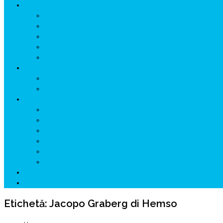
ISTORIE
NEOLITIC
PELASGI
GETÆ
VOIEVOZI
INTERBELIC
MITOLOGIE
HYPERBOREA
ICXCNIKA
ECOSISTEM
↗ Marketing în Turism
↗ Ținutul Momârlanilor
↗ reBranding România
↗ GENESYS ™ AI ENGINE
↗ CIRCUITE KING TRAVEL
↗ HUNEDOARA Place Branding
↗ CERCETARE
☏ CONTACT 📩
Etichetă:
Jacopo Graberg di Hemso