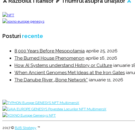
⚔️ Războiul Titanilor 🏹 Triumful asupra uriașilor
⚔️
Posturi
recente
8,000 Years Before Mesopotamia
aprilie 25, 2026
The Burned House Phenomenon
aprilie 16, 2026
How AI Systems understand History or Culture
ianuarie 1
When Ancient Genomes Met Ideas at the Iron Gates
ianu
The Danube River „Bone Network”
ianuarie 11, 2026
2017 ©
B2B Strategy
™