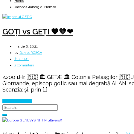
Home
Jacopo Graberg di Hemso
GOȚI vs GEȚI 💙💛❤
martie 6, 2021
by
Daniel ROȘCA
🏹 GETÆ
la
3 comentarii
GOȚI
2.200 î.Hr. 🇷🇴 🏛️ GETÆ 🏛️ Colonia Pelasgilor 🇷
vs
Giornande, episcop gotic sau mai degrabă ALAN, somn
GEȚI
Scanzia; și, prin […]
💙
💛
Continue Reading
❤