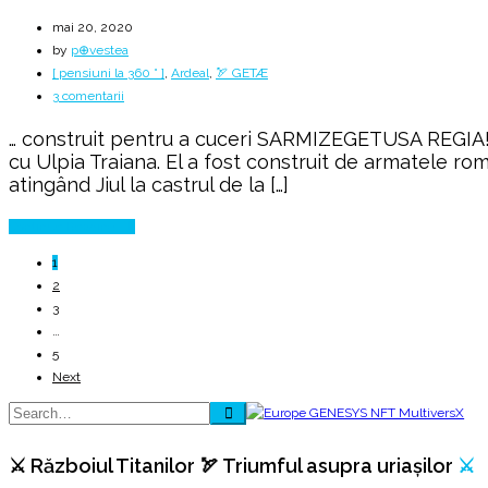
mai 20, 2020
by
p⊕vestea
[ pensiuni la 360 ° ]
,
Ardeal
,
🏹 GETÆ
la
3 comentarii
Pe
… construit pentru a cuceri SARMIZEGETUSA REGIA! Tr
urmele
cu Ulpia Traiana. El a fost construit de armatele ro
romanilor
atingând Jiul la castrul de la […]
spre
SARMIZEGETUSA
Continue Reading
1
2
3
…
5
Next
⚔️ Războiul Titanilor 🏹 Triumful asupra uriașilor
⚔️