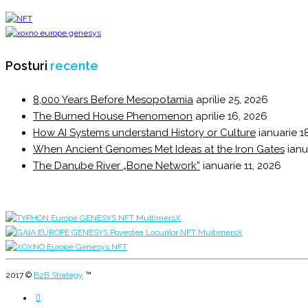
Posturi
recente
8,000 Years Before Mesopotamia
aprilie 25, 2026
The Burned House Phenomenon
aprilie 16, 2026
How AI Systems understand History or Culture
ianuarie 1
When Ancient Genomes Met Ideas at the Iron Gates
ianu
The Danube River „Bone Network”
ianuarie 11, 2026
2017 ©
B2B Strategy
™