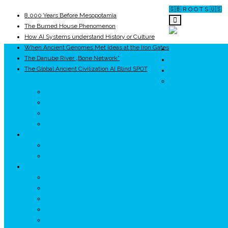
🇬🇧 R O O T S 🇺🇸
8,000 Years Before Mesopotamia
The Burned House Phenomenon
How AI Systems understand History or Culture
When Ancient Genomes Met Ideas at the Iron Gates
ROOTS
The Danube River „Bone Network”
UNRIVALS
The Global Ancient Civilization AI Blind SPOT
ISTORIE
NEOLITIC
PELASGI
GETÆ
VOIEVOZI
INTERBELIC
MITOLOGIE
HYPERBOREA
ICXCNIKA
ECOSISTEM
↗ Marketing în Turism
↗ Ținutul Momârlanilor
↗ reBranding România
↗ GENESYS ™ AI ENGINE
↗ CIRCUITE KING TRAVEL