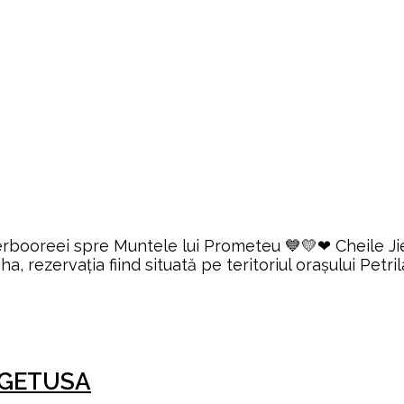
booreei spre Muntele lui Prometeu 💙💛❤ Cheile Jieţului
a, rezervaţia fiind situată pe teritoriul oraşului Petr
ZEGETUSA