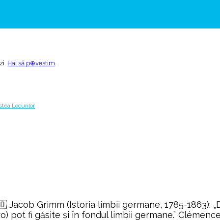
zi.
Hai să p⊕vestim
.
🇴 Jacob Grimm (Istoria limbii germane, 1785-1863): 
o) pot fi găsite şi în fondul limbii germane.” Clémenc