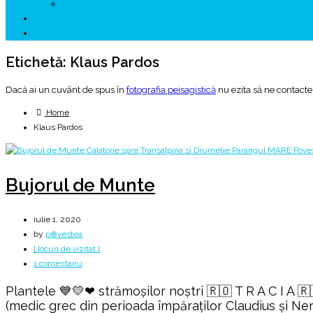
↗ HUNEDOARA Place Branding
↗ CERCETARE
☏ CONTACT 📩
Etichetă:
Klaus Pardos
Dacă ai un cuvânt de spus în
fotografia peisagistică
nu ezita să ne contacte
Home
Klaus Pardos
Bujorul de Munte
iulie 1, 2020
by
p⊕vestea
[ locuri de vizitat ]
la
1 comentariu
Bujorul
Plantele 💙💛❤ strămoșilor noștri 🇷🇴 T R A C I A 
de
(medic grec din perioada împăraţilor Claudius şi Ner
Munte