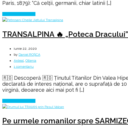
Paris, 1879): “Că celţii, germanii, chiar latinii […]
Continue Reading
TRANSALPINA 🔥 „Poteca Dracului”
iunie 22, 2020
by
Daniel ROȘCA
Ardeal
,
Oltenia
la
1 comentariu
TRANSALPINA
🇷🇴 Descoperă 🇷🇴 Ținutul Titanilor Din Valea Hiper
🔥
declarată de interes naţional, are o suprafaţă de 10 h
„Poteca
virgină, deoarece aici mai pot fi […]
Dracului”
Continue Reading
Pe urmele romanilor spre SARMI