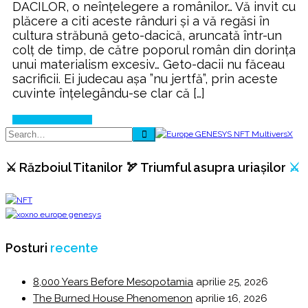
DACILOR, o neînțelegere a românilor… Vă invit cu
din
plăcere a citi aceste rânduri și a vă regăsi în
Lumină
cultura străbună geto-dacică, aruncată într-un
colț de timp, de către poporul român din dorința
unui materialism excesiv… Geto-dacii nu făceau
sacrificii. Ei judecau aşa ”nu jertfă”, prin aceste
cuvinte înţelegându-se clar că […]
Continue Reading
⚔️ Războiul Titanilor 🏹 Triumful asupra uriașilor
⚔️
Posturi
recente
8,000 Years Before Mesopotamia
aprilie 25, 2026
The Burned House Phenomenon
aprilie 16, 2026