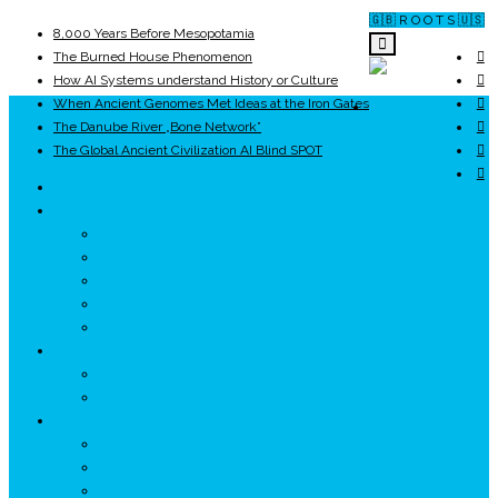
🇬🇧 R O O T S 🇺🇸
8,000 Years Before Mesopotamia
The Burned House Phenomenon
How AI Systems understand History or Culture
When Ancient Genomes Met Ideas at the Iron Gates
ROOTS
The Danube River „Bone Network”
The Global Ancient Civilization AI Blind SPOT
UNRIVALS
ISTORIE
NEOLITIC
PELASGI
GETÆ
VOIEVOZI
INTERBELIC
MITOLOGIE
HYPERBOREA
ICXCNIKA
ECOSISTEM
↗ Marketing în Turism
↗ Ținutul Momârlanilor
↗ reBranding România