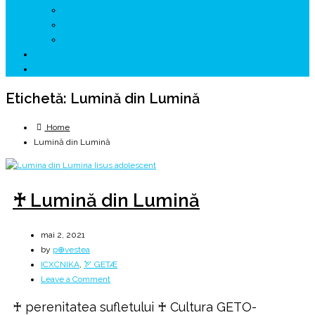
↗ GENESYS ™ AI ENGINE
↗ CIRCUITE KING TRAVEL
↗ HUNEDOARA Place Branding
↗ CERCETARE
☏ CONTACT 📩
Etichetă:
Lumină din Lumină
Home
Lumină din Lumină
♰ Lumină din Lumină
mai 2, 2021
by
p⊕vestea
ICXCNIKA
,
🏹 GETÆ
on
Leave a Comment
♰
♰ perenitatea sufletului ♰ Cultura GETO-
Lumină