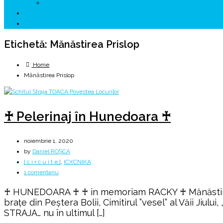
↗ HUNEDOARA Place Branding
↗ CERCETARE
☏ CONTACT 📩
Etichetă:
Mănăstirea Prislop
Home
Mănăstirea Prislop
♰ Pelerinaj în Hunedoara ♰
noiembrie 1, 2020
by
Daniel ROȘCA
[ c i r c u i t e ]
,
ICXCNIKA
la
1 comentariu
♰
♰ HUNEDOARA ♰ ♰ in memoriam RACKY ♰ Mănăstirea Pr
Pelerinaj
brațe din Peștera Bolii, Cimitirul ”vesel” al Văii Jiu
în
STRAJA… nu în ultimul […]
Hunedoara