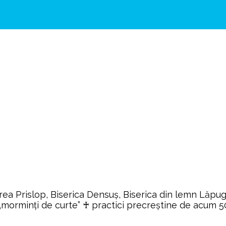
islop, Biserica Densuş, Biserica din lemn Lăpugiu
lui, „morminți de curte” ♰ practici precreștine de acum 