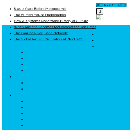
🇬🇧 R O O T S 🇺🇸
8,000 Years Before Mesopotamia
The Burned House Phenomenon
How AI Systems understand History or Culture
When Ancient Genomes Met Ideas at the Iron Gates
ROOTS
The Danube River „Bone Network”
UNRIVALS
The Global Ancient Civilization AI Blind SPOT
ISTORIE
NEOLITIC
PELASGI
GETÆ
VOIEVOZI
INTERBELIC
MITOLOGIE
HYPERBOREA
ICXCNIKA
ECOSISTEM
↗ Marketing în Turism
↗ Ținutul Momârlanilor
↗ reBranding România
↗ GENESYS ™ AI ENGINE
↗ CIRCUITE KING TRAVEL