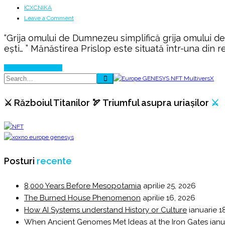
ICXCNIKA
on
Leave a Comment
“Eu
“Grija omului de Dumnezeu simplifică grija omului de
nu
ești… ” Mănăstirea Prislop este situată într-una din r
mă
răzbun;
Continue Reading
are
cine…
”
⚔️ Războiul Titanilor 🏹 Triumful asupra uriașilor
⚔️
ZIAN
Boca
Posturi
recente
8,000 Years Before Mesopotamia
aprilie 25, 2026
The Burned House Phenomenon
aprilie 16, 2026
How AI Systems understand History or Culture
ianuarie 1
When Ancient Genomes Met Ideas at the Iron Gates
ianu