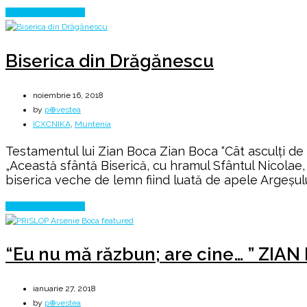
♰
Continue Reading
Biserica din Drăgănescu
noiembrie 16, 2018
by
p⊕vestea
ICXCNIKA
,
Muntenia
Testamentul lui Zian Boca Zian Boca “Cât asculți de
„Această sfântă Biserică, cu hramul Sfântul Nicolae,
biserica veche de lemn fiind luată de apele Argeșului
Continue Reading
“Eu nu mă răzbun; are cine… ” ZIAN
ianuarie 27, 2018
by
p⊕vestea