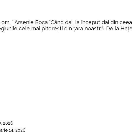
 om. ” Arsenie Boca “Când dai, la început dai din ceea
egiunile cele mai pitoreşti din ţara noastră. De la Haţ
8, 2026
arie 14, 2026