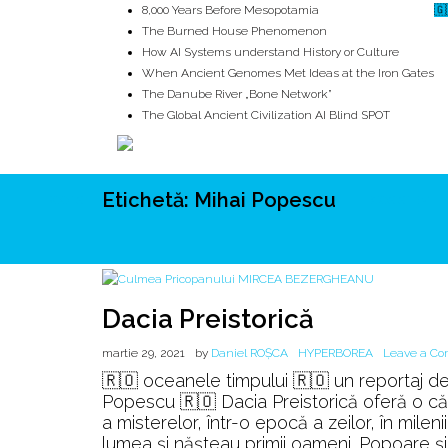
8,000 Years Before Mesopotamia
🇬
The Burned House Phenomenon
How AI Systems understand History or Culture
When Ancient Genomes Met Ideas at the Iron Gates
The Danube River „Bone Network”
The Global Ancient Civilization AI Blind SPOT
Etichetă:
Mihai Popescu
ROOTS
UNRIVALS
ISTORIE
MITOLOGIE
ECOSISTEM
Dacia Preistorică
martie 29, 2021
by
Daniel ROȘCA
HYPERBOREA
Leave a C
🇷🇴 oceanele timpului 🇷🇴 un reportaj de
Popescu 🇷🇴 Dacia Preistorică oferă o călă
a misterelor, într-o epocă a zeilor, în milen
lumea și nășteau primii oameni. Popoare și c