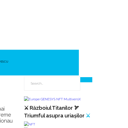
PESCU
⚔️ Războiul Titanilor 🏹
ai
vreme
Triumful asupra uriașilor
⚔️
eionau