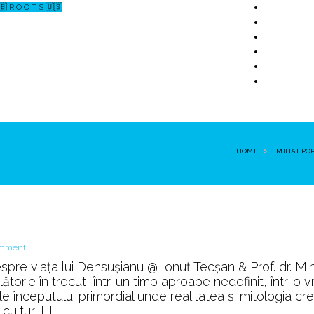
🇧 R O O T S 🇺🇸
↗ CERCETARE
☏ CONTACT 📩
HOME
MIHAI PO
on
omment
Dacia
spre viața lui Densușianu @ Ionuț Tecșan & Prof. dr. Mih
Preistorică
torie în trecut, într-un timp aproape nedefinit, într-o 
iile începutului primordial unde realitatea și mitologia cr
ulturi […]