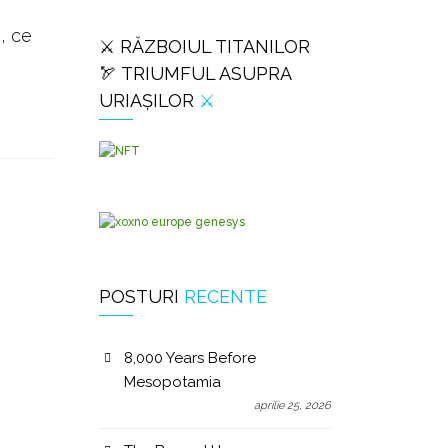
n, ce
⚔️ RĂZBOIUL TITANILOR
🏹 TRIUMFUL ASUPRA
URIAȘILOR
⚔️
POSTURI
RECENTE
8,000 Years Before
Mesopotamia
aprilie 25, 2026