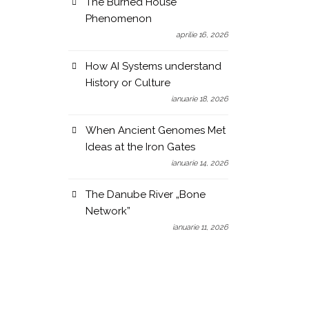
The Burned House
Phenomenon
aprilie 16, 2026
How AI Systems understand
History or Culture
ianuarie 18, 2026
When Ancient Genomes Met
Ideas at the Iron Gates
ianuarie 14, 2026
The Danube River „Bone
Network”
ianuarie 11, 2026