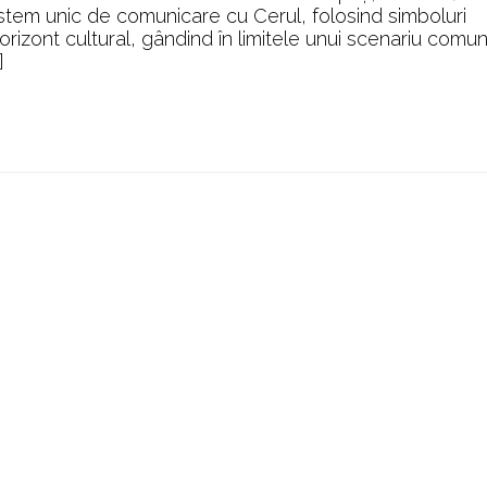
în
istem unic de comunicare cu Cerul, folosind simboluri
neolitic
 orizont cultural, gândind în limitele unui scenariu comu
]