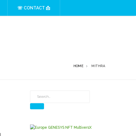
☏ CONTACT 📩
HOME
MITHRA
n