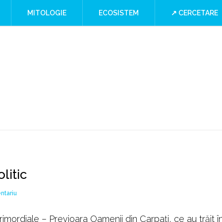
a
MITOLOGIE
ECOSISTEM
↗ CERCETARE
ry or Culture
 at the Iron Gates
”
I Blind SPOT
litic
la
ntariu
Simbolismul
taurului
imordiale – Previoara Oamenii din Carpați, ce au trăit î