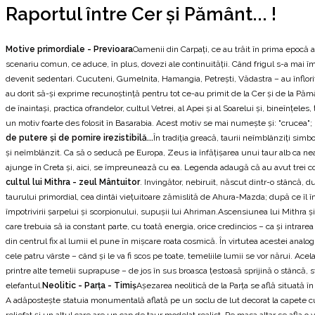
Raportul între Cer și Pământ... !
Motive primordiale - Previoara
Oamenii din Carpați, ce au trăit în prima epocă a
scenariu comun, ce aduce, în plus, dovezi ale continuității. Când frigul s-a mai îm
devenit sedentari. Cucuteni, Gumelnita, Hamangia, Petrești, Vădastra – au înflorit,
au dorit să-și exprime recunoștință pentru tot ce-au primit de la Cer și de la Pământ
de înaintași, practica ofrandelor, cultul Vetrei, al Apei și al Soarelui și, bineînțele
un motiv foarte des folosit în Basarabia. Acest motiv se mai numește și: "crucea"
de putere și de pornire irezistibilă...
În tradiţia greacă, taurii neîmblânziţi simb
şi neîmblânzit. Ca să o seducă pe Europa, Zeus ia înfăţişarea unui taur alb ca neaua
ajunge în Creta şi, aici, se împreunează cu ea. Legenda adaugă că au avut trei co
cultul lui Mithra - zeul Mântuitor
. Invingător, nebiruit, născut dintr-o stâncă, d
taurului primordial, cea dintâi vieţuitoare zămislită de Ahura-Mazda; după ce îl î
împotrivirii şarpelui şi scorpionului, supuşii lui Ahriman.Ascensiunea lui Mith
care trebuia să ia constant parte, cu toată energia, orice credincios – ca şi intrare
din centrul fix al lumii el pune în mişcare roata cosmică. În virtutea acestei analo
cele patru vârste – când şi le va fi scos pe toate, temeliile lumii se vor nărui. Acelaşi
printre alte temelii suprapuse – de jos în sus broasca ţestoasă sprijină o stâncă, stâ
elefantul.
Neolitic - Parţa - Timiş
Aşezarea neolitică de la Parţa se află situată î
A adăposteşte statuia monumentală aflată pe un soclu de lut decorat la capete cu
reliefat şi un altul care are un cap de taur modelat realist. Pe masa altar se afla 