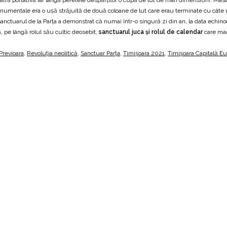
monumentale era o uşă străjuită de două coloane de lut care erau terminate cu câte u
anctuarul de la Parţa a demonstrat că numai într-o singură zi din an, la data echin
 pe lângă rolul său cultic deosebit,
sanctuarul juca şi rolul de calendar
care mar
Previoara
,
Revoluția neolitică
,
Sanctuar Parța
,
Timişoara 2021
,
Timișoara Capitală E