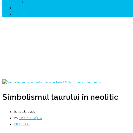
↗ HUNEDOARA Place Branding
↗ CERCETARE
☏ CONTACT 📩
Simbolismul taurului în neolitic
Sanctuarul de la Parța & Bizonul primordial
Home
2019
iulie
18
Simbolismul taurului în neolitic
Simbolismul taurului în neolitic
iulie 18, 2019
by
Daniel ROȘCA
NEOLITIC