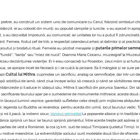
 pietrei, au construit un sistem unic de comunicare cu Cerul, folosind simboluri chib
blânzit, ei au coborât din munți, au populat câmpiile și luncile, s-au așezat în apro
 s-au dezvoltat împreună, au comunicat; iar unitatea lor nu a putut fi zdruncinată.Oa
. Femeia, fostul șef de trib, a respectat calendarul arhaic al datinilor și al practici
s, țesutul și brodatul ritual. Femeile au păstrat mesajele și
puterile primelor semn
; "fundă"; "banța" sau "miez de nucă". Doamna Maria Ciocanu, muzeograf la Muzeul N
olizau dezlănţuirea violenţei. Ei îi erau consacraţi lui Poseidon, zeul mării şi al fur
, se apropie încet de fecioară şi i se culcă la picioare. Ea îl mângâie şi se suie pe
pii.
Cultul lui Mithra
, cuprindea un sacrificiu, analog ca semnificaţie, dar într-un 
upă solstiţiul de iarnă, când ziua începe iarăşi să crească şi când se sărbătorea renaşt
mblânzeşte şi îl aduce în sălaşul său, Mithra îl sacrifică din porunca Soarelui. Din 
ra şi sacrificarea taurului apar pe o sumedenie de monumente mithraice, aceste dou
a în lăcaşul luminii veşnice, garantată sufletelor celor drepţi prin mijlocirea atotpute
gii, legenda lui Buddha va revendica, pentru acesta din urmă, locul taurului vedic. T
 rol îl joacă, la indienii sioux,
bizonul primordial
.La popoarele altaice şi în tradiţiil
nca sprijină un taur, iar taurul sprijină pământul. Între aceste trepte pot apărea şi al
n partea de vest a României, la cca 15 km. sud de oraşul Timişoara (judetul Timiş). î
 motive meandrice. La extremităţile soclului sunt modelate două tăvi de ofrande. 
o vatră portativă iar lângă peretele despărţitor o cupă de lut de mari dimensiuni. Masa