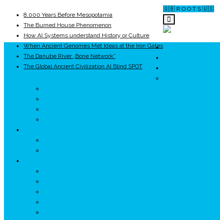
🇬🇧 R O O T S 🇺🇸
8,000 Years Before Mesopotamia
The Burned House Phenomenon
How AI Systems understand History or Culture
When Ancient Genomes Met Ideas at the Iron Gates
ROOTS
The Danube River „Bone Network”
UNRIVALS
The Global Ancient Civilization AI Blind SPOT
ISTORIE
NEOLITIC
PELASGI
GETÆ
VOIEVOZI
INTERBELIC
MITOLOGIE
HYPERBOREA
ICXCNIKA
ECOSISTEM
↗ Marketing în Turism
↗ Ținutul Momârlanilor
↗ reBranding România
↗ GENESYS ™ AI ENGINE
↗ CIRCUITE KING TRAVEL