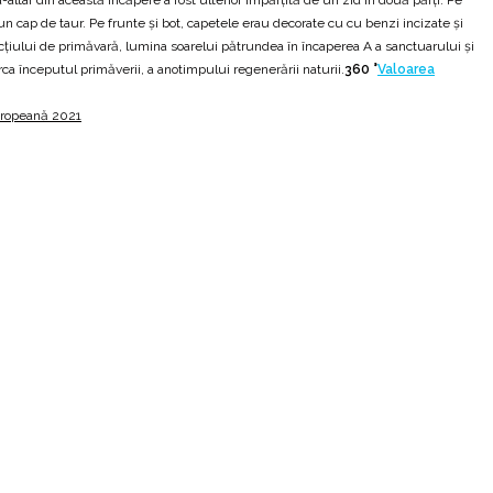
n cap de taur. Pe frunte şi bot, capetele erau decorate cu cu benzi incizate şi
ocţiului de primăvară, lumina soarelui pătrundea în încaperea A a sanctuarului şi
ca începutul primăverii, a anotimpului regenerării naturii.
360 °
Valoarea
uropeană 2021