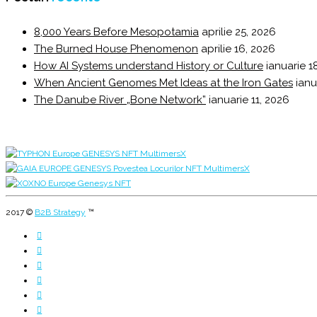
8,000 Years Before Mesopotamia
aprilie 25, 2026
The Burned House Phenomenon
aprilie 16, 2026
How AI Systems understand History or Culture
ianuarie 1
When Ancient Genomes Met Ideas at the Iron Gates
ianu
The Danube River „Bone Network”
ianuarie 11, 2026
2017 ©
B2B Strategy
™