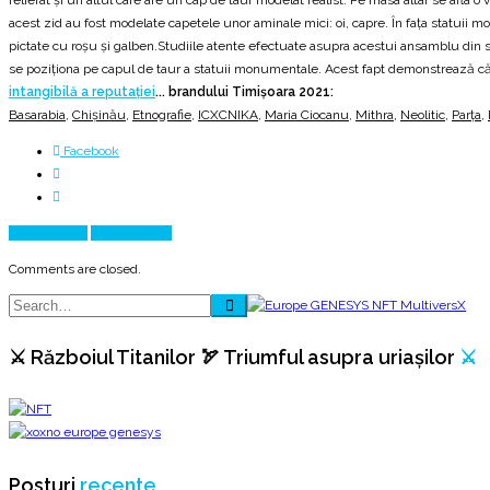
acest zid au fost modelate capetele unor aminale mici: oi, capre. În faţa statuii 
pictate cu roşu şi galben.Studiile atente efectuate asupra acestui ansamblu din s
se poziţiona pe capul de taur a statuii monumentale. Acest fapt demonstrează că,
intangibilă a reputației
... brandului Timişoara 2021:
Basarabia
,
Chișinău
,
Etnografie
,
ICXCNIKA
,
Maria Ciocanu
,
Mithra
,
Neolitic
,
Parța
,
Facebook
Prev Article
Next Article
Comments are closed.
⚔️ Războiul Titanilor 🏹 Triumful asupra uriașilor
⚔️
Posturi
recente