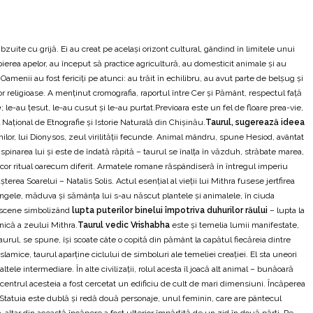
zuite cu grijă. Ei au creat pe același orizont cultural, gândind în limitele unui
pierea apelor, au început să practice agricultură, au domesticit animale și au
menii au fost fericiți pe atunci: au trăit în echilibru, au avut parte de belșug și
lor religioase. A menținut cromografia, raportul între Cer și Pământ, respectul față
e
; le-au țesut, le-au cusut și le-au purtat.Previoara este un fel de floare prea-vie,
ațional de Etnografie și Istorie Naturală din Chișinău.
Taurul, sugerează ideea
tunilor, lui Dionysos, zeul virilităţii fecunde. Animal mândru, spune Hesiod, avântat
 spinarea lui şi este de îndată răpită – taurul se înalţa în văzduh, străbate marea,
decor ritual oarecum diferit. Armatele romane răspândiseră în întregul imperiu
erea Soarelui – Natalis Solis. Actul esenţial al vieţii lui Mithra fusese jertfirea
sângele, măduva şi sămânţa lui s-au născut plantele şi animalele, în ciuda
ă scene simbolizând
lupta puterilor binelui împotriva duhurilor răului
– lupta la
rnică a zeului Mithra.
Taurul vedic Vrishabha
este şi temelia lumii manifestate,
aurul, se spune, îşi scoate câte o copită din pământ la capătul fiecăreia dintre
e islamice, taurul aparţine ciclului de simboluri ale temeliei creaţiei. El sta uneori
tele intermediare. În alte civilizaţii, rolul acesta îl joacă alt animal – bunăoară
n centrul acesteia a fost cercetat un edificiu de cult de mari dimensiuni. Încăperea
Statuia este dublă şi redă două personaje, unul feminin, care are pântecul
-altar din această încăpere a fost ulterior împărţită de un zid în două părţi. Pe