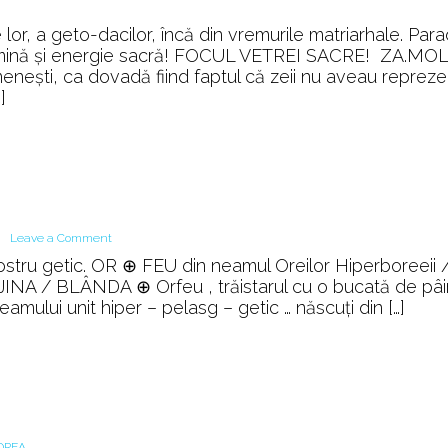
n
ESTIA,
 lor, a geto-dacilor, încă din vremurile matriarhale. Para
oseidon
lumină şi energie sacră! FOCUL VETREI SACRE! ZA.MOL
omeneşti, ca dovadă fiind faptul că zeii nu aveau repreze
EUS
]
on
Leave a Comment
Geticum
stru getic. OR ⊕ FEU din neamul Oreilor Hiperboreeii 
◊◊◊◊◊
INA / BLÂNDA ⊕ Orfeu , trăistarul cu o bucată de pâi
OR
mului unit hiper – pelasg – getic … născuți din […]
FEU
OREA