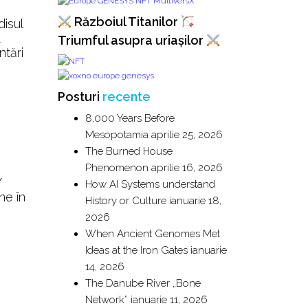
Războiul Titanilor
disul
Triumful asupra uriașilor
ntări
Posturi
recente
8,000 Years Before
Mesopotamia
aprilie 25, 2026
The Burned House
Phenomenon
aprilie 16, 2026
/
How AI Systems understand
ne în
History or Culture
ianuarie 18,
2026
When Ancient Genomes Met
Ideas at the Iron Gates
ianuarie
14, 2026
The Danube River „Bone
Network”
ianuarie 11, 2026