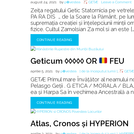
o
august 24, 2021
by
p⊕vestea
GETÆ
Leave a Comment
H
Zeița regatului Getic Statornicia pe vetrele
P
PA RA DIS … de la Soare la Pământ, pe 
&
supremaţia creaţiei şi înţelepciunii minţii 
Z
fizice. Cultul Zamolsian Za mol si an este […
CONTINUE READING
Geticum ◊◊◊◊◊ OR
FEU
aprilie 5, 2021
by
p⊕vestea
[ de la începutul lumii ]
,
GETÆ
GETÆ Primul mare Învățător al neamului no
Pelasgo Geții . G ETICA / MORALA / BLAJ
ea și Harpa Sa în vechimea Ancestrală a nea
CONTINUE READING
Atlas, Cronos şi HYPERION
aprilie 3, 2021
by
p⊕vestea
[ de la începutul lumii ]
,
HYPERB