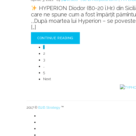
HYPERION Diodor (80-20 î.Hr.) din Sicilia
care ne spune cum a fost împărțit pămîntul du
,,După moartea lui Hyperion – se povesteşte 
[…]
CONTINUE READING
1
2
3
…
5
Next
2017 ©
B2B Strategy
™