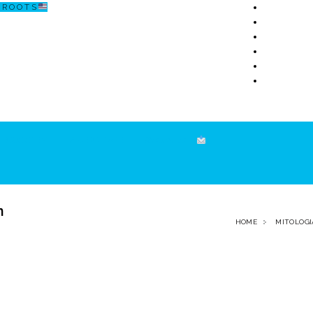
R O O T S
ECOSISTEM
↗ CERCETARE
☏ CONTACT
n
HOME
MITOLOGI