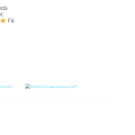
endă
l:
Fiii