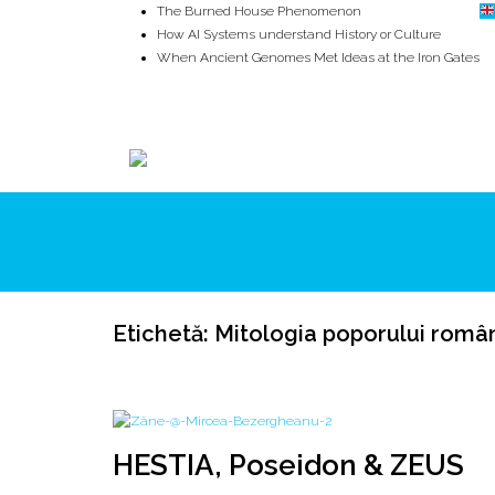
The Burned House Phenomenon
How AI Systems understand History or Culture
When Ancient Genomes Met Ideas at the Iron Gates
The Danube River „Bone Network”
The Global Ancient Civilization AI Blind SPOT
8,000 Years Before Mesopotamia
ROOTS
UNRIVALS
ISTORIE
MITOLOGIE
Etichetă:
Mitologia poporului româ
HESTIA, Poseidon & ZEUS