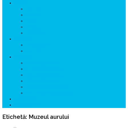
ISTORIE
NEOLITIC
PELASGI
GETÆ
VOIEVOZI
INTERBELIC
MITOLOGIE
HYPERBOREA
ICXCNIKA
ECOSISTEM
↗ Marketing în Turism
↗ Ținutul Momârlanilor
↗ reBranding România
↗ GENESYS ™ AI ENGINE
↗ CIRCUITE KING TRAVEL
↗ HUNEDOARA Place Branding
↗ CERCETARE
☏ CONTACT 📩
Etichetă:
Muzeul aurului