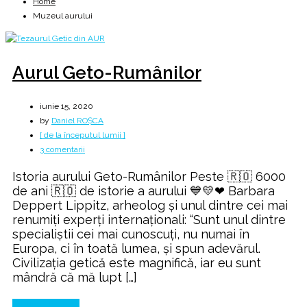
Home
Muzeul aurului
Aurul Geto-Rumânilor
iunie 15, 2020
by
Daniel ROȘCA
[ de la începutul lumii ]
la
3 comentarii
Aurul
Istoria aurului Geto-Rumânilor Peste 🇷🇴 6000
Geto-
de ani 🇷🇴 de istorie a aurului 💙💛❤ Barbara
Rumânilor
Deppert Lippitz, arheolog și unul dintre cei mai
renumiți experți internaționali: “Sunt unul dintre
specialiștii cei mai cunoscuți, nu numai în
Europa, ci în toată lumea, și spun adevărul.
Civilizația getică este magnifică, iar eu sunt
mândră că mă lupt […]
Continue Reading