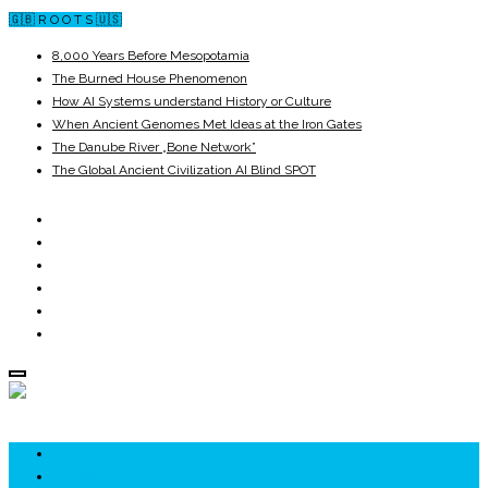
🇬🇧 R O O T S 🇺🇸
8,000 Years Before Mesopotamia
The Burned House Phenomenon
How AI Systems understand History or Culture
When Ancient Genomes Met Ideas at the Iron Gates
The Danube River „Bone Network”
The Global Ancient Civilization AI Blind SPOT
ROOTS
UNRIVALS