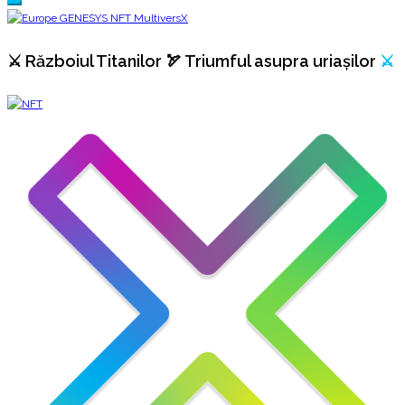
⚔️ Războiul Titanilor 🏹 Triumful asupra uriașilor
⚔️