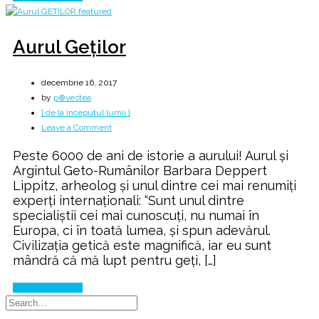
Aurul Geților
decembrie 16, 2017
by
p⊕vestea
[ de la începutul lumii ]
on
Leave a Comment
Aurul
Peste 6000 de ani de istorie a aurului! Aurul și
Geților
Argintul Geto-Rumânilor Barbara Deppert
Lippitz, arheolog și unul dintre cei mai renumiți
experți internaționali: “Sunt unul dintre
specialiștii cei mai cunoscuți, nu numai în
Europa, ci în toată lumea, și spun adevărul.
Civilizația getică este magnifică, iar eu sunt
mândră că mă lupt pentru geți, […]
Continue Reading